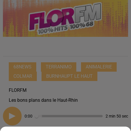
68NEWS
TERRANIMO
ANIMALERIE
COLMAR
BURNHAUPT LE HAUT
FLORFM
Les bons plans dans le Haut-Rhin
0:00
2 min 50 sec