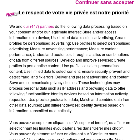
Continuer sans accepter
22 novembre 2024 - 2 min 50 sec
Le respect de votre vie privée est notre priorité
68 NEWS DU 21 NOVEMBRE
We and
our (447) partners
do the following data processing based on
your consent and/or our legitimate interest: Store and/or access
information on a device; Use limited data to select advertising; Create
Retrouvez les 68 news du 21 novembre avec
Terranimo
profiles for personalised advertising; Use profiles to select personalised
Colmar et Burnhaupt-le-Haut, votre animalerie dans le Haut-
advertising; Measure advertising performance; Measure content
performance; Understand audiences through statistics or combinations
Rhin
of data from different sources; Develop and improve services; Create
profiles to personalise content; Use profiles to select personalised
content; Use limited data to select content; Ensure security, prevent and
detect fraud, and fix errors; Deliver and present advertising and content;
Save and communicate privacy choices. These technologies may
process personal data such as IP address and browsing data to offer
following functionalities: Identify devices based on information actively
requested; Use precise geolocation data; Match and combine data from
other data sources; Link different devices; Identify devices based on
information transmitted automatically.
TITRES DIFFUSÉS
Vous pouvez accepter en cliquant sur "Accepter et fermer", ou affiner en
sélectionnant les finalités et/ou partenaires dans "Gérer mes choix".
Vous pouvez également refuser en cliquant sur "Continuer sans
accepter". Vos préférences ne s'appliqueront que pour ce site. Vous