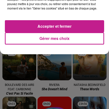
pouvez mettre à jour vos choix, ou retirer votre consentement à tout
0h22
0h22
0h19
0h19
0h15
0h15
moment via le lien "Gérer les cookies" situé en bas de chaque page.
Accepter et fermer
SHAKIRA FEAT. BURNA
CAPITAL CITIES
BRUNO MARS
Gérer mes choix
Safe And Sound
I Just Might
BOY
Dai Dai
0h12
0h12
0h09
0h09
0h05
0h05
BOULEVARD DES AIRS
RIVIERA
NATASHA BEDINGFIELD
She Doesn't Mind
These Words
FEAT. CARBONNE
C'est Pas Si Facile
0h03
0h03
0h00
0h00
23h56
23h56