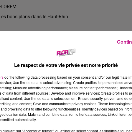
FLORFM
Les bons plans dans le Haut-Rhin
Contin
Le respect de votre vie privée est notre priorité
ers
do the following data processing based on your consent and/or our legitimate int
device; Use limited data to select advertising; Create profiles for personalised adver
vertising; Measure advertising performance; Measure content performance; Unders
ns of data from different sources; Develop and improve services; Create profiles to 
alised content; Use limited data to select content; Ensure security, prevent and detect
ertising and content; Save and communicate privacy choices. These technologies
and browsing data to offer following functionalities: Identify devices based on infor
2 min 56 
eolocation data; Match and combine data from other data sources; Link different de
nsmitted automatically.
cliquant sur "Accepter et fermer", ou affiner en sélectionnant les finalités et/ou pa