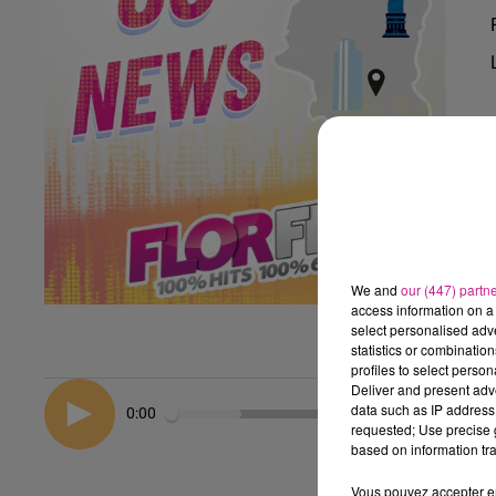
We and
our (447) partn
access information on a 
select personalised ad
statistics or combinatio
profiles to select person
Deliver and present adv
data such as IP address 
0:00
requested; Use precise g
based on information tra
Vous pouvez accepter en 