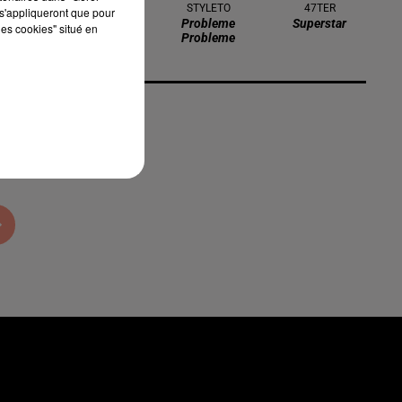
RIVIERA
STYLETO
47TER
s'appliqueront que pour
She Doesn't
Probleme
Superstar
les cookies" situé en
Mind
Probleme