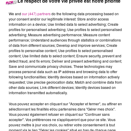
Le respect de votre vie privée est notre priorité
23 avril 2024 - 2 min 1 sec
68 NEWS DU 23 AVRIL
We and
our (447) partners
do the following data processing based on
your consent and/or our legitimate interest: Store and/or access
information on a device; Use limited data to select advertising; Create
Retrouvez les 68 news du 23 avril avec
Maisons Begi
,
profiles for personalised advertising; Use profiles to select personalised
advertising; Measure advertising performance; Measure content
constructeur de maisons dans le Haut-Rhin.
performance; Understand audiences through statistics or combinations
of data from different sources; Develop and improve services; Create
profiles to personalise content; Use profiles to select personalised
content; Use limited data to select content; Ensure security, prevent and
detect fraud, and fix errors; Deliver and present advertising and content;
Save and communicate privacy choices. These technologies may
process personal data such as IP address and browsing data to offer
following functionalities: Identify devices based on information actively
requested; Use precise geolocation data; Match and combine data from
other data sources; Link different devices; Identify devices based on
information transmitted automatically.
TITRES DIFFUSÉS
Vous pouvez accepter en cliquant sur "Accepter et fermer", ou affiner en
sélectionnant les finalités et/ou partenaires dans "Gérer mes choix".
Vous pouvez également refuser en cliquant sur "Continuer sans
4h57
4h57
4h55
4h55
4h51
4h51
accepter". Vos préférences ne s'appliqueront que pour ce site. Vous
pouvez mettre à jour vos choix, ou retirer votre consentement à tout
moment via le lien "Gérer les cookies" situé en bas de chaque page.