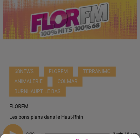
68NEWS
FLORFM
TERRANIMO
ANIMALERIE
COLMAR
BURNHAUPT LE BAS
FLORFM
Les bons plans dans le Haut-Rhin
0:00
3 min 18 sec