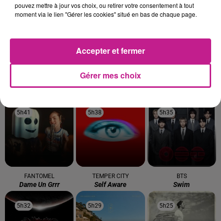
pouvez mettre à jour vos choix, ou retirer votre consentement à tout
5h50
5h50
5h47
5h47
5h43
5h43
moment via le lien "Gérer les cookies" situé en bas de chaque page.
Accepter et fermer
Gérer mes choix
SAMURAI JAY
MENTISSA
BOB SINCLAR FEAT.
Obsessione
Fais Gaffe A Toi
CUTEE B
Rock This Party
5h41
5h41
5h38
5h38
5h35
5h35
FANTOMEL
TEMPER CITY
BTS
Dame Un Grrr
Self Aware
Swim
5h32
5h32
5h29
5h29
5h25
5h25