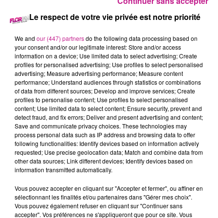
Continuer sans accepter
Le respect de votre vie privée est notre priorité
23 juin 2026 - 3 min 18 sec
We and
our (447) partners
do the following data processing based on
68 NEWS DU 23 JUIN
your consent and/or our legitimate interest: Store and/or access
information on a device; Use limited data to select advertising; Create
profiles for personalised advertising; Use profiles to select personalised
advertising; Measure advertising performance; Measure content
Retrouvez les 68 news du 23 juin avec
Terranimo
Colmar et
performance; Understand audiences through statistics or combinations
Burnhaupt-le-Haut, votre animalerie dans le Haut-Rhin
of data from different sources; Develop and improve services; Create
profiles to personalise content; Use profiles to select personalised
content; Use limited data to select content; Ensure security, prevent and
detect fraud, and fix errors; Deliver and present advertising and content;
Save and communicate privacy choices. These technologies may
process personal data such as IP address and browsing data to offer
following functionalities: Identify devices based on information actively
requested; Use precise geolocation data; Match and combine data from
other data sources; Link different devices; Identify devices based on
information transmitted automatically.
Vous pouvez accepter en cliquant sur "Accepter et fermer", ou affiner en
TITRES DIFFUSÉS
sélectionnant les finalités et/ou partenaires dans "Gérer mes choix".
Vous pouvez également refuser en cliquant sur "Continuer sans
accepter". Vos préférences ne s'appliqueront que pour ce site. Vous