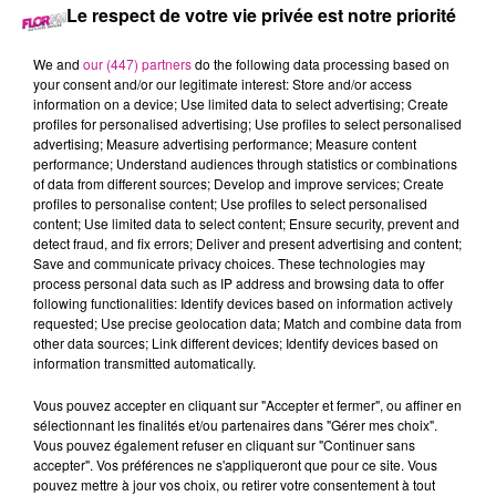
24 juillet 2025 - 1 min 52 sec
Le respect de votre vie privée est notre priorité
68 NEWS DU 24 JUILLET
We and
our (447) partners
do the following data processing based on
your consent and/or our legitimate interest: Store and/or access
information on a device; Use limited data to select advertising; Create
Retrouvez les 68 news du 24 juillet avec
Terranimo
Colmar,
profiles for personalised advertising; Use profiles to select personalised
Sierentz et Burnhaupt-le-Haut, votre animalerie dans le Haut-
advertising; Measure advertising performance; Measure content
Rhin
performance; Understand audiences through statistics or combinations
of data from different sources; Develop and improve services; Create
profiles to personalise content; Use profiles to select personalised
content; Use limited data to select content; Ensure security, prevent and
detect fraud, and fix errors; Deliver and present advertising and content;
Save and communicate privacy choices. These technologies may
process personal data such as IP address and browsing data to offer
following functionalities: Identify devices based on information actively
requested; Use precise geolocation data; Match and combine data from
other data sources; Link different devices; Identify devices based on
information transmitted automatically.
TITRES DIFFUSÉS
Vous pouvez accepter en cliquant sur "Accepter et fermer", ou affiner en
sélectionnant les finalités et/ou partenaires dans "Gérer mes choix".
Vous pouvez également refuser en cliquant sur "Continuer sans
accepter". Vos préférences ne s'appliqueront que pour ce site. Vous
10h35
10h35
10h31
10h31
10h30
10h30
pouvez mettre à jour vos choix, ou retirer votre consentement à tout