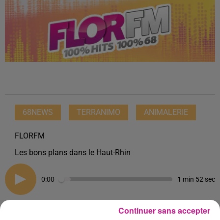
68NEWS
TERRANIMO
ANIMALERIE
FLORFM
Les bons plans dans le Haut-Rhin
0:00
1 min 52 sec
Continuer sans accepter