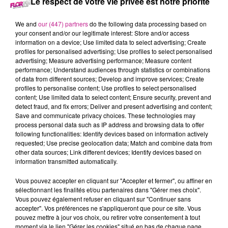
Le respect de votre vie privée est notre priorité
25 avril 2024 - 2 min 28 sec
68 NEWS DU 25 AVRIL
We and
our (447) partners
do the following data processing based on
your consent and/or our legitimate interest: Store and/or access
information on a device; Use limited data to select advertising; Create
Retrouvez les 68 news du 25 avril avec
Maisons Begi
,
profiles for personalised advertising; Use profiles to select personalised
advertising; Measure advertising performance; Measure content
constructeur de maisons dans le Haut-Rhin.
performance; Understand audiences through statistics or combinations
of data from different sources; Develop and improve services; Create
profiles to personalise content; Use profiles to select personalised
content; Use limited data to select content; Ensure security, prevent and
detect fraud, and fix errors; Deliver and present advertising and content;
Save and communicate privacy choices. These technologies may
process personal data such as IP address and browsing data to offer
following functionalities: Identify devices based on information actively
requested; Use precise geolocation data; Match and combine data from
other data sources; Link different devices; Identify devices based on
information transmitted automatically.
TITRES DIFFUSÉS
Vous pouvez accepter en cliquant sur "Accepter et fermer", ou affiner en
sélectionnant les finalités et/ou partenaires dans "Gérer mes choix".
Vous pouvez également refuser en cliquant sur "Continuer sans
21h12
21h12
21h08
21h08
21h06
21h06
accepter". Vos préférences ne s'appliqueront que pour ce site. Vous
pouvez mettre à jour vos choix, ou retirer votre consentement à tout
moment via le lien "Gérer les cookies" situé en bas de chaque page.