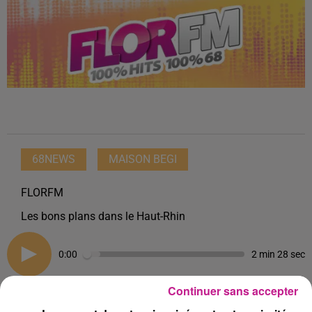
68NEWS
MAISON BEGI
FLORFM
Les bons plans dans le Haut-Rhin
0:00
2 min 28 sec
Continuer sans accepter