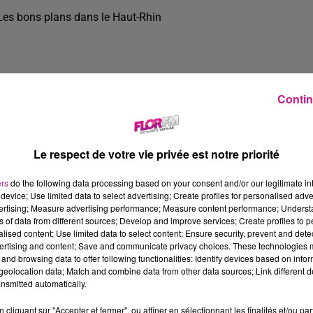
Les bons plans dans le Haut-Rhin
Contin
Le respect de votre vie privée est notre priorité
ers
do the following data processing based on your consent and/or our legitimate int
device; Use limited data to select advertising; Create profiles for personalised adver
vertising; Measure advertising performance; Measure content performance; Unders
ns of data from different sources; Develop and improve services; Create profiles to 
alised content; Use limited data to select content; Ensure security, prevent and detect
ertising and content; Save and communicate privacy choices. These technologies
and browsing data to offer following functionalities: Identify devices based on infor
2 min 53 
eolocation data; Match and combine data from other data sources; Link different de
nsmitted automatically.
cliquant sur "Accepter et fermer", ou affiner en sélectionnant les finalités et/ou pa