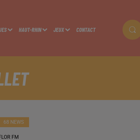
UES
HAUT-RHIN
JEUX
CONTACT
LLET
68 NEWS
FLOR FM