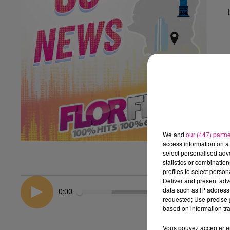
We and
our (447) partn
access information on a 
select personalised ad
statistics or combinatio
profiles to select person
Deliver and present adv
data such as IP address 
0:00
requested; Use precise g
based on information tra
Vous pouvez accepter en 