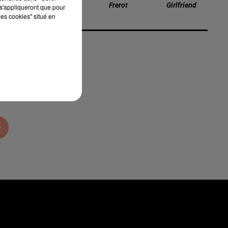
Scream
Frerot
Girlfriend
s'appliqueront que pour
les cookies" situé en