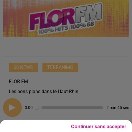
68 NEWS
TERRANIMO
FLOR FM
Les bons plans dans le Haut-Rhin
0:00
2 min 45 sec
Continuer sans accepter