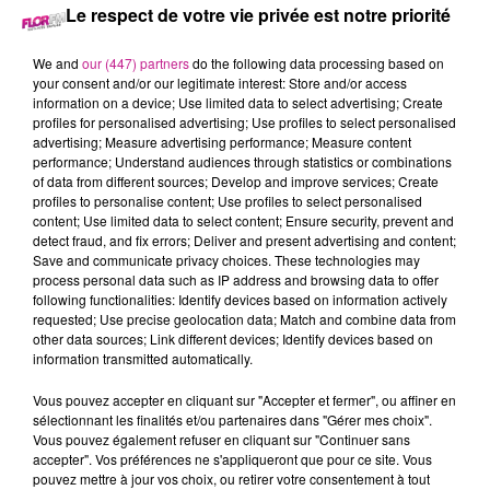
27 juin 2023 - 2 min 45 sec
Le respect de votre vie privée est notre priorité
68 NEWS DU 27 JUIN
We and
our (447) partners
do the following data processing based on
your consent and/or our legitimate interest: Store and/or access
information on a device; Use limited data to select advertising; Create
Retrouvez les 68 news du 27 juin avec
profiles for personalised advertising; Use profiles to select personalised
Terranimo
Burnhaupt-le-Haut, votre animalerie dans le Haut-
advertising; Measure advertising performance; Measure content
Rhin.
performance; Understand audiences through statistics or combinations
of data from different sources; Develop and improve services; Create
profiles to personalise content; Use profiles to select personalised
content; Use limited data to select content; Ensure security, prevent and
detect fraud, and fix errors; Deliver and present advertising and content;
Save and communicate privacy choices. These technologies may
process personal data such as IP address and browsing data to offer
following functionalities: Identify devices based on information actively
requested; Use precise geolocation data; Match and combine data from
other data sources; Link different devices; Identify devices based on
information transmitted automatically.
TITRES DIFFUSÉS
Vous pouvez accepter en cliquant sur "Accepter et fermer", ou affiner en
sélectionnant les finalités et/ou partenaires dans "Gérer mes choix".
Vous pouvez également refuser en cliquant sur "Continuer sans
accepter". Vos préférences ne s'appliqueront que pour ce site. Vous
18h12
18h12
18h09
18h09
18h06
18h06
pouvez mettre à jour vos choix, ou retirer votre consentement à tout