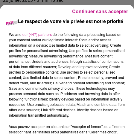
28 juillet 2023 - 3 min 16 sec
68 NEWS DU 28 JUILLET
Continuer sans accepter
Le respect de votre vie privée est notre priorité
Retrouvez le 68 news du 27 juillet, avec BM Pose, votre
We and
our (447) partners
do the following data processing based on
Poseur qualifié depuis 2009. Tubage, création de
your consent and/or our legitimate interest: Store and/or access
conduits, ramonage ,
pose
de poil à bois et à granulés,
information on a device; Use limited data to select advertising; Create
pensez à préparer l'hiver.
Prenez rendez vous.
profiles for personalised advertising; Use profiles to select personalised
advertising; Measure advertising performance; Measure content
performance; Understand audiences through statistics or combinations
of data from different sources; Develop and improve services; Create
profiles to personalise content; Use profiles to select personalised
content; Use limited data to select content; Ensure security, prevent and
detect fraud, and fix errors; Deliver and present advertising and content;
Save and communicate privacy choices. These technologies may
process personal data such as IP address and browsing data to offer
following functionalities: Identify devices based on information actively
requested; Use precise geolocation data; Match and combine data from
other data sources; Link different devices; Identify devices based on
information transmitted automatically.
Vous pouvez accepter en cliquant sur "Accepter et fermer", ou affiner en
sélectionnant les finalités et/ou partenaires dans "Gérer mes choix".