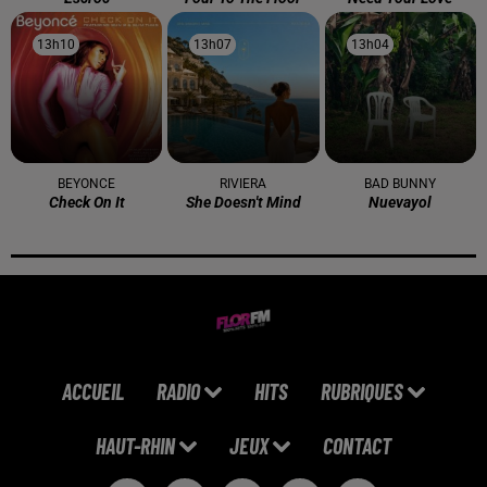
13h10
13h10
13h07
13h07
13h04
13h04
BEYONCE
RIVIERA
BAD BUNNY
Check On It
She Doesn't Mind
Nuevayol
ACCUEIL
RADIO
HITS
RUBRIQUES
HAUT-RHIN
JEUX
CONTACT