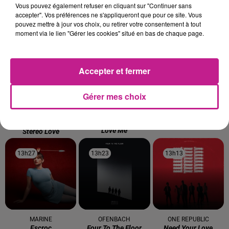
Vous pouvez également refuser en cliquant sur "Continuer sans
TITRES DIFFUSÉS
accepter". Vos préférences ne s'appliqueront que pour ce site. Vous
pouvez mettre à jour vos choix, ou retirer votre consentement à tout
moment via le lien "Gérer les cookies" situé en bas de chaque page.
13h38
13h38
13h36
13h36
13h30
13h30
Accepter et fermer
Gérer mes choix
EDWARD MAYA FEAT.
ARIANA GRANDE
JOE DWET FILE
Hate That I Made You
Rihanna
VIKA JIGULIN
Love Me
Stereo Love
13h27
13h27
13h23
13h23
13h13
13h13
MARINE
OFENBACH
ONE REPUBLIC
Escroc
Four To The Floor
Need Your Love