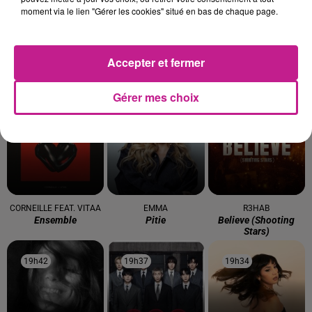
moment via le lien "Gérer les cookies" situé en bas de chaque page.
Accepter et fermer
BFP LATINO
BON JOVI
JUST
Big Floor Party
It's My Life
Turn The Lights Off
Gérer mes choix
19h50
19h50
19h48
19h48
19h45
19h45
CORNEILLE FEAT. VITAA
EMMA
R3HAB
Ensemble
Pitie
Believe (shooting
Stars)
19h42
19h42
19h37
19h37
19h34
19h34