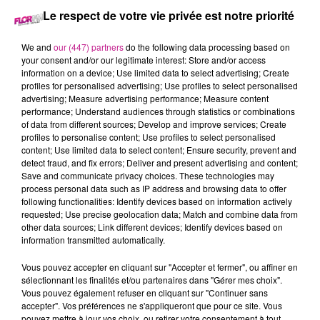
28 mai 2025 - 3 min 27 sec
Le respect de votre vie privée est notre priorité
68 NEWS DU 28 MAI
We and
our (447) partners
do the following data processing based on
your consent and/or our legitimate interest: Store and/or access
Retrouvez les 68 news du 28 mai avec
Terranimo
Colmar,
information on a device; Use limited data to select advertising; Create
profiles for personalised advertising; Use profiles to select personalised
Sierentz et Burnhaupt-le-Haut, votre animalerie dans le Haut-
advertising; Measure advertising performance; Measure content
Rhin
performance; Understand audiences through statistics or combinations
of data from different sources; Develop and improve services; Create
profiles to personalise content; Use profiles to select personalised
content; Use limited data to select content; Ensure security, prevent and
detect fraud, and fix errors; Deliver and present advertising and content;
Save and communicate privacy choices. These technologies may
process personal data such as IP address and browsing data to offer
following functionalities: Identify devices based on information actively
requested; Use precise geolocation data; Match and combine data from
other data sources; Link different devices; Identify devices based on
information transmitted automatically.
TITRES DIFFUSÉS
Vous pouvez accepter en cliquant sur "Accepter et fermer", ou affiner en
sélectionnant les finalités et/ou partenaires dans "Gérer mes choix".
Vous pouvez également refuser en cliquant sur "Continuer sans
accepter". Vos préférences ne s'appliqueront que pour ce site. Vous
20h00
20h00
19h56
19h56
19h53
19h53
pouvez mettre à jour vos choix, ou retirer votre consentement à tout