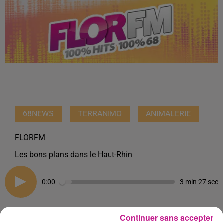
68NEWS
TERRANIMO
ANIMALERIE
FLORFM
Les bons plans dans le Haut-Rhin
0:00
3 min 27 sec
Continuer sans accepter