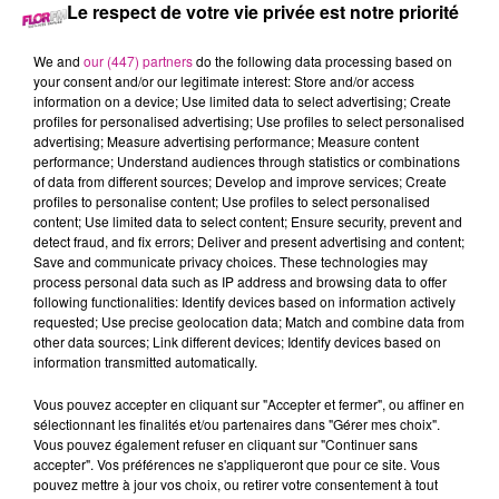
28 mars 2024 - 3 min 26 sec
Le respect de votre vie privée est notre priorité
68 NEWS DU 28 MARS
We and
our (447) partners
do the following data processing based on
your consent and/or our legitimate interest: Store and/or access
information on a device; Use limited data to select advertising; Create
Retrouvez les 68 news du 28 mars avec
Maisons Begi
,
profiles for personalised advertising; Use profiles to select personalised
constructeur de maisons dans le Haut-Rhin.
advertising; Measure advertising performance; Measure content
performance; Understand audiences through statistics or combinations
of data from different sources; Develop and improve services; Create
profiles to personalise content; Use profiles to select personalised
content; Use limited data to select content; Ensure security, prevent and
detect fraud, and fix errors; Deliver and present advertising and content;
Save and communicate privacy choices. These technologies may
process personal data such as IP address and browsing data to offer
following functionalities: Identify devices based on information actively
requested; Use precise geolocation data; Match and combine data from
other data sources; Link different devices; Identify devices based on
information transmitted automatically.
TITRES DIFFUSÉS
Vous pouvez accepter en cliquant sur "Accepter et fermer", ou affiner en
sélectionnant les finalités et/ou partenaires dans "Gérer mes choix".
Vous pouvez également refuser en cliquant sur "Continuer sans
12h08
12h08
12h05
12h05
12h02
12h02
accepter". Vos préférences ne s'appliqueront que pour ce site. Vous
pouvez mettre à jour vos choix, ou retirer votre consentement à tout