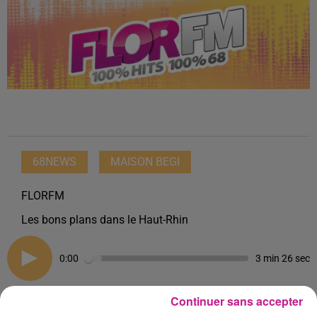
68NEWS
MAISON BEGI
FLORFM
Les bons plans dans le Haut-Rhin
0:00
3 min 26 sec
Continuer sans accepter