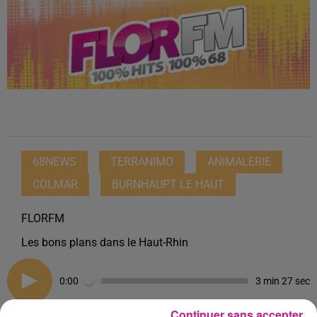
68NEWS
TERRANIMO
ANIMALERIE
COLMAR
BURNHAUPT LE HAUT
FLORFM
Les bons plans dans le Haut-Rhin
0:00
3 min 27 sec
Continuer sans accepter