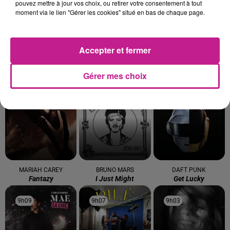
pouvez mettre à jour vos choix, ou retirer votre consentement à tout
9h36
9h36
9h33
9h33
9h27
9h27
moment via le lien "Gérer les cookies" situé en bas de chaque page.
Accepter et fermer
BAD BUNNY
STYLETO
LUCENZO
Gérer mes choix
Nuevayol
Probleme Probleme
Limoncello
9h23
9h23
9h19
9h19
9h12
9h12
MARIAH CAREY
BRUNO MARS
DAFT PUNK
Fantazy
I Just Might
Get Lucky
9h09
9h09
9h07
9h07
9h03
9h03