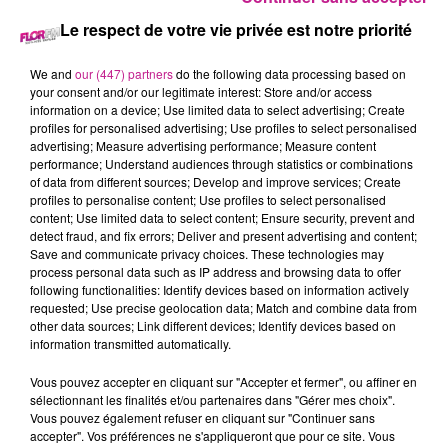
Le respect de votre vie privée est notre priorité
28 novembre 2024 - 3 min 27 sec
68 NEWS DU 28 NOVEMBRE
We and
our (447) partners
do the following data processing based on
your consent and/or our legitimate interest: Store and/or access
information on a device; Use limited data to select advertising; Create
profiles for personalised advertising; Use profiles to select personalised
Retrouvez les 68 news du 28 novembre avec
Terranimo
advertising; Measure advertising performance; Measure content
Colmar et Burnhaupt-le-Haut, votre animalerie dans le Haut-
performance; Understand audiences through statistics or combinations
Rhin
of data from different sources; Develop and improve services; Create
profiles to personalise content; Use profiles to select personalised
content; Use limited data to select content; Ensure security, prevent and
detect fraud, and fix errors; Deliver and present advertising and content;
Save and communicate privacy choices. These technologies may
process personal data such as IP address and browsing data to offer
following functionalities: Identify devices based on information actively
requested; Use precise geolocation data; Match and combine data from
other data sources; Link different devices; Identify devices based on
information transmitted automatically.
TITRES DIFFUSÉS
Vous pouvez accepter en cliquant sur "Accepter et fermer", ou affiner en
sélectionnant les finalités et/ou partenaires dans "Gérer mes choix".
Vous pouvez également refuser en cliquant sur "Continuer sans
accepter". Vos préférences ne s'appliqueront que pour ce site. Vous