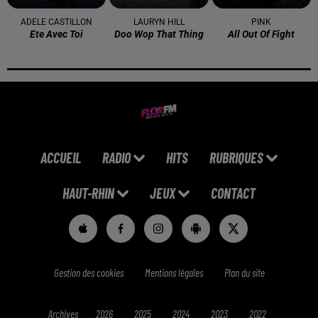
ADELE CASTILLON
LAURYN HILL
PINK
Ete Avec Toi
Doo Wop That Thing
All Out Of Fight
ACCUEIL
RADIO
HITS
RUBRIQUES
HAUT-RHIN
JEUX
CONTACT
Gestion des cookies
Mentions légales
Plan du site
Archives
2026
2025
2024
2023
2022