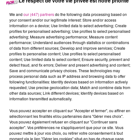
Le respect de votre vie privée est notre priorité
29 avril 2024 - 2 min 52 sec
68 NEWS DU 29 AVRIL
We and
our (447) partners
do the following data processing based on
your consent and/or our legitimate interest: Store and/or access
information on a device; Use limited data to select advertising; Create
Retrouvez les 68 news du 29 avril avec
Maisons Begi
,
profiles for personalised advertising; Use profiles to select personalised
advertising; Measure advertising performance; Measure content
constructeur de maisons dans le Haut-Rhin.
performance; Understand audiences through statistics or combinations
of data from different sources; Develop and improve services; Create
profiles to personalise content; Use profiles to select personalised
content; Use limited data to select content; Ensure security, prevent and
detect fraud, and fix errors; Deliver and present advertising and content;
Save and communicate privacy choices. These technologies may
process personal data such as IP address and browsing data to offer
following functionalities: Identify devices based on information actively
requested; Use precise geolocation data; Match and combine data from
other data sources; Link different devices; Identify devices based on
information transmitted automatically.
TITRES DIFFUSÉS
Vous pouvez accepter en cliquant sur "Accepter et fermer", ou affiner en
sélectionnant les finalités et/ou partenaires dans "Gérer mes choix".
Vous pouvez également refuser en cliquant sur "Continuer sans
accepter". Vos préférences ne s'appliqueront que pour ce site. Vous
22h09
22h09
22h05
22h05
22h03
22h03
pouvez mettre à jour vos choix, ou retirer votre consentement à tout
moment via le lien "Gérer les cookies" situé en bas de chaque page.