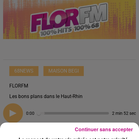
68NEWS
MAISON BEGI
FLORFM
Les bons plans dans le Haut-Rhin
0:00
2 min 52 sec
Continuer sans accepter