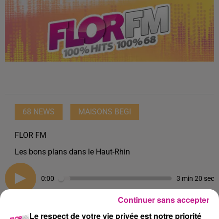
68 NEWS
MAISONS BEGI
FLOR FM
Les bons plans dans le Haut-Rhin
0:00
3 min 20 sec
Continuer sans accepter
Le respect de votre vie privée est notre priorité