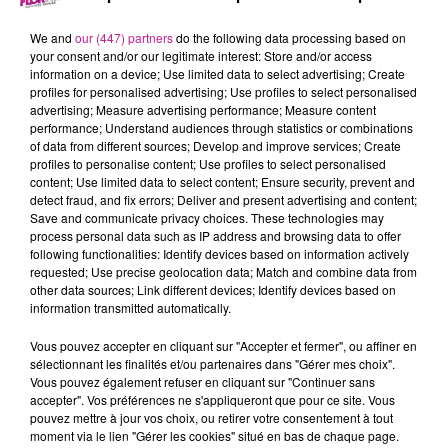
3 avril 2023 - 3 min 20 sec
68 NEWS DU 3 AVRIL
We and
our (447) partners
do the following data processing based on
your consent and/or our legitimate interest: Store and/or access
information on a device; Use limited data to select advertising; Create
profiles for personalised advertising; Use profiles to select personalised
Retrouvez les 68 news du 3 avril avec
Maisons Begi
,
advertising; Measure advertising performance; Measure content
constructeur de maisons dans le Haut-Rhin.
performance; Understand audiences through statistics or combinations
of data from different sources; Develop and improve services; Create
profiles to personalise content; Use profiles to select personalised
content; Use limited data to select content; Ensure security, prevent and
detect fraud, and fix errors; Deliver and present advertising and content;
Save and communicate privacy choices. These technologies may
process personal data such as IP address and browsing data to offer
following functionalities: Identify devices based on information actively
requested; Use precise geolocation data; Match and combine data from
other data sources; Link different devices; Identify devices based on
information transmitted automatically.
TITRES DIFFUSÉS
Vous pouvez accepter en cliquant sur "Accepter et fermer", ou affiner en
sélectionnant les finalités et/ou partenaires dans "Gérer mes choix".
Vous pouvez également refuser en cliquant sur "Continuer sans
accepter". Vos préférences ne s'appliqueront que pour ce site. Vous
14h26
14h26
14h23
14h23
14h19
14h19
pouvez mettre à jour vos choix, ou retirer votre consentement à tout
moment via le lien "Gérer les cookies" situé en bas de chaque page.