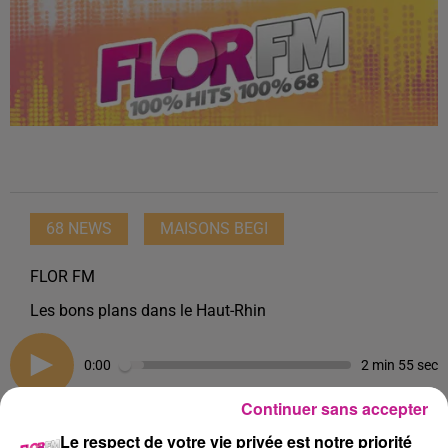
68 NEWS
MAISONS BEGI
FLOR FM
Les bons plans dans le Haut-Rhin
0:00
2 min 55 sec
Continuer sans accepter
Le respect de votre vie privée est notre priorité