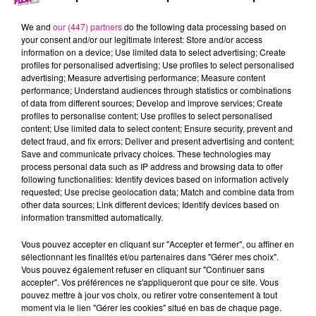
3 janvier 2023 - 2 min 55 sec
68 NEWS DU 3 JANVIER
We and
our (447) partners
do the following data processing based on
your consent and/or our legitimate interest: Store and/or access
information on a device; Use limited data to select advertising; Create
profiles for personalised advertising; Use profiles to select personalised
Retrouvez les 68 news du 3 janvier, avec
Maisons Begi
,
advertising; Measure advertising performance; Measure content
constructeur de maisons dans le Haut-Rhin.
performance; Understand audiences through statistics or combinations
of data from different sources; Develop and improve services; Create
profiles to personalise content; Use profiles to select personalised
content; Use limited data to select content; Ensure security, prevent and
detect fraud, and fix errors; Deliver and present advertising and content;
Save and communicate privacy choices. These technologies may
process personal data such as IP address and browsing data to offer
following functionalities: Identify devices based on information actively
requested; Use precise geolocation data; Match and combine data from
other data sources; Link different devices; Identify devices based on
information transmitted automatically.
TITRES DIFFUSÉS
Vous pouvez accepter en cliquant sur "Accepter et fermer", ou affiner en
sélectionnant les finalités et/ou partenaires dans "Gérer mes choix".
Vous pouvez également refuser en cliquant sur "Continuer sans
accepter". Vos préférences ne s'appliqueront que pour ce site. Vous
17h57
17h57
17h54
17h54
17h51
17h51
pouvez mettre à jour vos choix, ou retirer votre consentement à tout
moment via le lien "Gérer les cookies" situé en bas de chaque page.