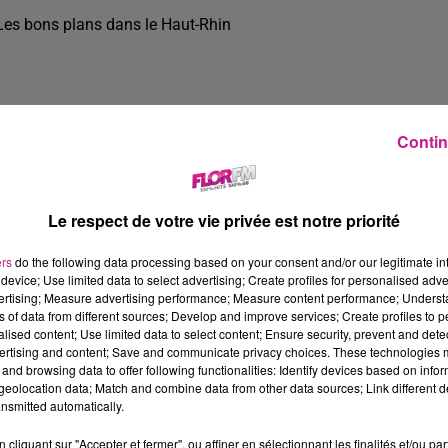
Les bons plans dans le Haut-Rhin
Contin
Le respect de votre vie privée est notre priorité
ers
do the following data processing based on your consent and/or our legitimate int
device; Use limited data to select advertising; Create profiles for personalised adver
vertising; Measure advertising performance; Measure content performance; Unders
ns of data from different sources; Develop and improve services; Create profiles to 
alised content; Use limited data to select content; Ensure security, prevent and detect
ertising and content; Save and communicate privacy choices. These technologies
and browsing data to offer following functionalities: Identify devices based on infor
4 min 19 
eolocation data; Match and combine data from other data sources; Link different de
nsmitted automatically.
cliquant sur "Accepter et fermer", ou affiner en sélectionnant les finalités et/ou pa