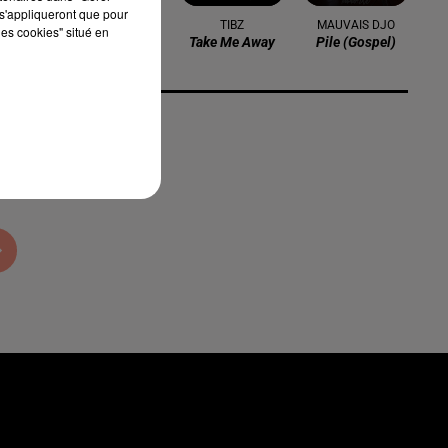
s'appliqueront que pour
JONAS BLUE
TIBZ
MAUVAIS DJO
les cookies" situé en
Fast Car
Take Me Away
Pile (gospel)