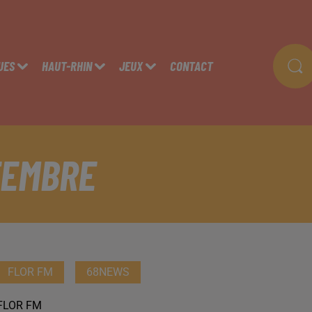
UES
HAUT-RHIN
JEUX
CONTACT
TEMBRE
FLOR FM
68NEWS
FLOR FM