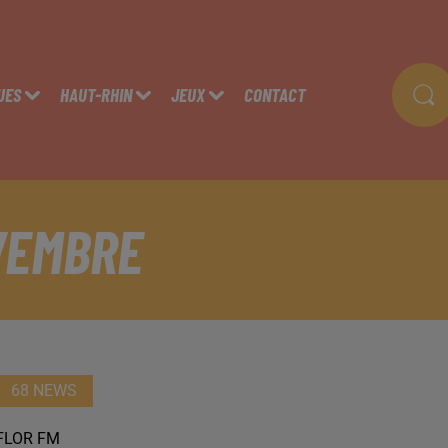
UES
HAUT-RHIN
JEUX
CONTACT
VEMBRE
68 NEWS
FLOR FM