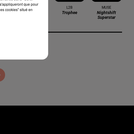
s'appliqueront que pour
SLIMANE
L2B
MUSE
les cookies" situé en
Premiere Fois
Trophee
Nightshift
Superstar