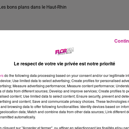
Les bons plans dans le Haut-Rhin
Contin
Le respect de votre vie privée est notre priorité
ers
do the following data processing based on your consent and/or our legitimate int
device; Use limited data to select advertising; Create profiles for personalised adver
vertising; Measure advertising performance; Measure content performance; Unders
ns of data from different sources; Develop and improve services; Create profiles to 
alised content; Use limited data to select content; Ensure security, prevent and detect
ertising and content; Save and communicate privacy choices. These technologies
and browsing data to offer following functionalities: Identify devices based on infor
4 min 15 
eolocation data; Match and combine data from other data sources; Link different de
nsmitted automatically.
cliquant sur "Accepter et fermer", ou affiner en sélectionnant les finalités et/ou pa