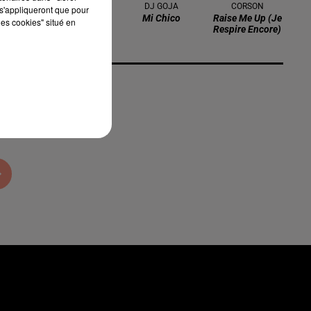
TEDDY SWIMS
DJ GOJA
CORSON
s'appliqueront que pour
Mr Know It All
Mi Chico
Raise Me Up (je
les cookies" situé en
Respire Encore)