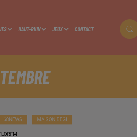
UES
HAUT-RHIN
JEUX
CONTACT
PTEMBRE
68NEWS
MAISON BEGI
FLORFM