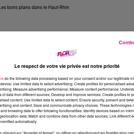
Les bons plans dans le Haut-Rhin
Contin
Le respect de votre vie privée est notre priorité
ers
do the following data processing based on your consent and/or our legitimate int
device; Use limited data to select advertising; Create profiles for personalised adver
vertising; Measure advertising performance; Measure content performance; Unders
ns of data from different sources; Develop and improve services; Create profiles to 
alised content; Use limited data to select content; Ensure security, prevent and detect
ertising and content; Save and communicate privacy choices. These technologies
and browsing data to offer following functionalities: Identify devices based on infor
2 min 41 
eolocation data; Match and combine data from other data sources; Link different de
nsmitted automatically.
cliquant sur "Accepter et fermer", ou affiner en sélectionnant les finalités et/ou pa