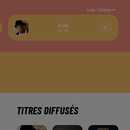
Live :
Colmar
So Sick
NE-YO
TITRES DIFFUSÉS