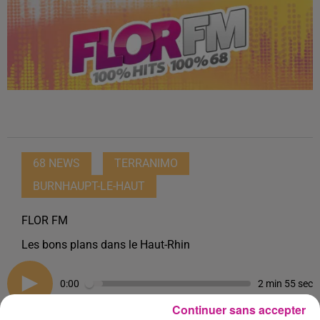
68 NEWS
TERRANIMO
BURNHAUPT-LE-HAUT
FLOR FM
Les bons plans dans le Haut-Rhin
0:00
2 min 55 sec
Continuer sans accepter