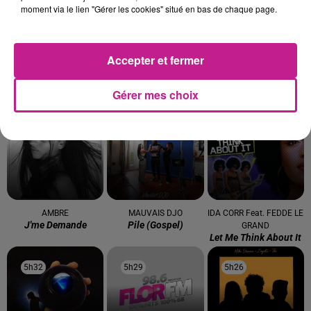
moment via le lien "Gérer les cookies" situé en bas de chaque page.
Accepter et fermer
GIMS
MAROON 5
KLAAN
Gérer mes choix
Emprise
Girls Like You
Cafe Con Ron
5h40
5h40
5h38
5h38
5h35
5h35
AMBRE
MAUVAIS DJO
IDA CORR Feat. FEDDE LE
J'me Demande
Pile (gospel)
GRAND
Let Me Think About It
5h32
5h32
5h29
5h29
5h26
5h26