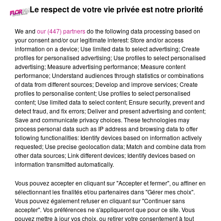
Le respect de votre vie privée est notre priorité
31 mai 2023 - 2 min 55 sec
We and
our (447) partners
do the following data processing based on
68 NEWS DU 31 MAI
your consent and/or our legitimate interest: Store and/or access
information on a device; Use limited data to select advertising; Create
profiles for personalised advertising; Use profiles to select personalised
Retrouvez le 68 news du 31 mai avec
Terranimo
Burnhaupt-
advertising; Measure advertising performance; Measure content
le-Haut, votre animalerie dans le Haut-Rhin
performance; Understand audiences through statistics or combinations
of data from different sources; Develop and improve services; Create
profiles to personalise content; Use profiles to select personalised
content; Use limited data to select content; Ensure security, prevent and
detect fraud, and fix errors; Deliver and present advertising and content;
Save and communicate privacy choices. These technologies may
process personal data such as IP address and browsing data to offer
following functionalities: Identify devices based on information actively
requested; Use precise geolocation data; Match and combine data from
other data sources; Link different devices; Identify devices based on
information transmitted automatically.
TITRES DIFFUSÉS
Vous pouvez accepter en cliquant sur "Accepter et fermer", ou affiner en
sélectionnant les finalités et/ou partenaires dans "Gérer mes choix".
Vous pouvez également refuser en cliquant sur "Continuer sans
accepter". Vos préférences ne s'appliqueront que pour ce site. Vous
5h50
5h50
5h46
5h46
5h43
5h43
pouvez mettre à jour vos choix, ou retirer votre consentement à tout