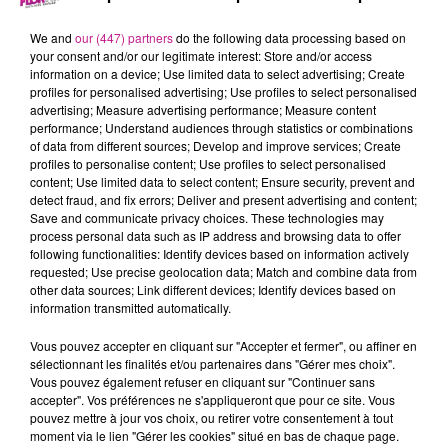
8 juin 2023 - 3 min 4 sec
68 NEWS DU 8 JUIN
We and
our (447) partners
do the following data processing based on
your consent and/or our legitimate interest: Store and/or access
information on a device; Use limited data to select advertising; Create
profiles for personalised advertising; Use profiles to select personalised
Retrouvez le 68 news du 8 juin avec
Terranimo
Burnhaupt-
advertising; Measure advertising performance; Measure content
le-Haut, votre animalerie dans le Haut-Rhin
performance; Understand audiences through statistics or combinations
of data from different sources; Develop and improve services; Create
profiles to personalise content; Use profiles to select personalised
content; Use limited data to select content; Ensure security, prevent and
detect fraud, and fix errors; Deliver and present advertising and content;
Save and communicate privacy choices. These technologies may
process personal data such as IP address and browsing data to offer
following functionalities: Identify devices based on information actively
requested; Use precise geolocation data; Match and combine data from
other data sources; Link different devices; Identify devices based on
information transmitted automatically.
TITRES DIFFUSÉS
Vous pouvez accepter en cliquant sur "Accepter et fermer", ou affiner en
sélectionnant les finalités et/ou partenaires dans "Gérer mes choix".
Vous pouvez également refuser en cliquant sur "Continuer sans
accepter". Vos préférences ne s'appliqueront que pour ce site. Vous
10h46
10h46
10h44
10h44
10h37
10h37
pouvez mettre à jour vos choix, ou retirer votre consentement à tout
moment via le lien "Gérer les cookies" situé en bas de chaque page.