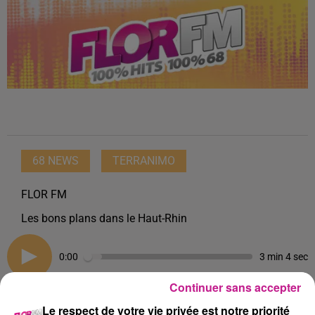
68 NEWS
TERRANIMO
FLOR FM
Les bons plans dans le Haut-Rhin
0:00
3 min 4 sec
Continuer sans accepter
Le respect de votre vie privée est notre priorité