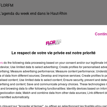
FLORFM
L'agenda du week end dans le Haut-Rhin
Contin
Le respect de votre vie privée est notre priorité
ers
do the following data processing based on your consent and/or our legitimate int
device; Use limited data to select advertising; Create profiles for personalised adver
vertising; Measure advertising performance; Measure content performance; Unders
ns of data from different sources; Develop and improve services; Create profiles to 
alised content; Use limited data to select content; Ensure security, prevent and detect
ertising and content; Save and communicate privacy choices. These technologies
and browsing data to offer following functionalities: Identify devices based on infor
3 min 15 
eolocation data; Match and combine data from other data sources; Link different de
nsmitted automatically.
cliquant sur "Accepter et fermer", ou affiner en sélectionnant les finalités et/ou pa