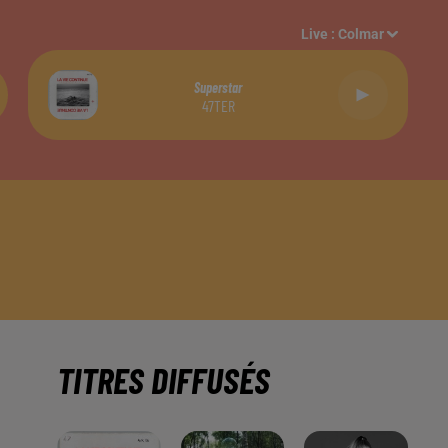
Live :
Colmar
Superstar
47TER
TITRES DIFFUSÉS