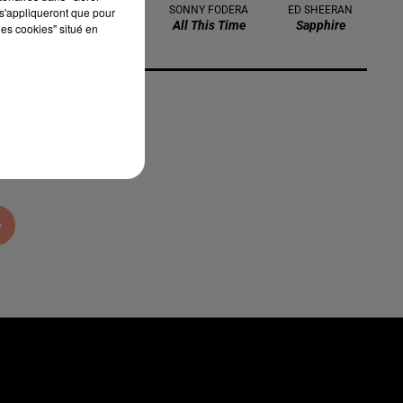
MELISSA
SONNY FODERA
ED SHEERAN
s'appliqueront que pour
555
All This Time
Sapphire
les cookies" situé en