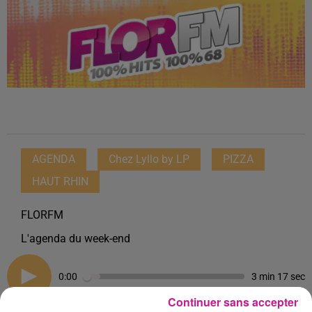
AGENDA
Chez Lyllo by LP
PIZZA
HAUT RHIN
FLORFM
L'agenda du week-end
0:00
3 min 17 sec
Continuer sans accepter