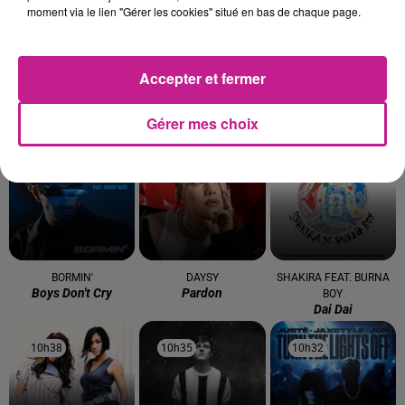
moment via le lien "Gérer les cookies" situé en bas de chaque page.
Accepter et fermer
SLIMANE
GIMS
DIDO
Gérer mes choix
Premiere Fois
Soleil
White Flag
10h53
10h53
10h51
10h51
10h47
10h47
BORMIN'
DAYSY
SHAKIRA FEAT. BURNA
Boys Don't Cry
Pardon
BOY
Dai Dai
10h38
10h38
10h35
10h35
10h32
10h32