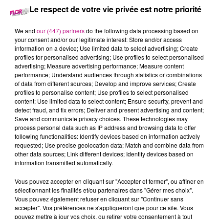
Le respect de votre vie privée est notre priorité
21 novembre 2025 - 3 min 17 sec
We and
our (447) partners
do the following data processing based on
AGENDA DES 21 & 22 NOVEMBRE
your consent and/or our legitimate interest: Store and/or access
information on a device; Use limited data to select advertising; Create
profiles for personalised advertising; Use profiles to select personalised
Retrouvez l'agenda des sorties FLOR FM, avec
Chez Lyllo by
advertising; Measure advertising performance; Measure content
LP
, distributeur de pizzas fraîches artisanales 24h/24 - 7j/7
performance; Understand audiences through statistics or combinations
of data from different sources; Develop and improve services; Create
profiles to personalise content; Use profiles to select personalised
content; Use limited data to select content; Ensure security, prevent and
detect fraud, and fix errors; Deliver and present advertising and content;
Save and communicate privacy choices. These technologies may
process personal data such as IP address and browsing data to offer
following functionalities: Identify devices based on information actively
requested; Use precise geolocation data; Match and combine data from
other data sources; Link different devices; Identify devices based on
information transmitted automatically.
TITRES DIFFUSÉS
Vous pouvez accepter en cliquant sur "Accepter et fermer", ou affiner en
sélectionnant les finalités et/ou partenaires dans "Gérer mes choix".
Vous pouvez également refuser en cliquant sur "Continuer sans
accepter". Vos préférences ne s'appliqueront que pour ce site. Vous
11h02
11h02
11h00
11h00
10h56
10h56
pouvez mettre à jour vos choix, ou retirer votre consentement à tout