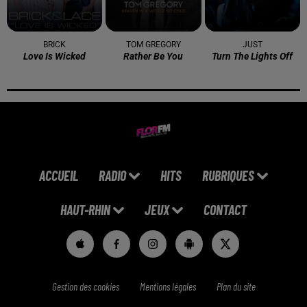
BRICK
TOM GREGORY
JUST
Love Is Wicked
Rather Be You
Turn The Lights Off
ACCUEIL
RADIO
HITS
RUBRIQUES
HAUT-RHIN
JEUX
CONTACT
Gestion des cookies
Mentions légales
Plan du site