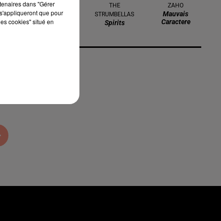
rtenaires dans "Gérer
TEMPER CITY
THE
ZAHO
s'appliqueront que pour
Self Aware
Mauvais
STRUMBELLAS
les cookies" situé en
Caractere
Spirits
ts