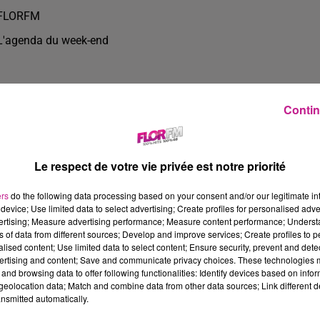
FLORFM
L'agenda du week-end
Contin
Le respect de votre vie privée est notre priorité
ers
do the following data processing based on your consent and/or our legitimate int
device; Use limited data to select advertising; Create profiles for personalised adver
vertising; Measure advertising performance; Measure content performance; Unders
ns of data from different sources; Develop and improve services; Create profiles to 
alised content; Use limited data to select content; Ensure security, prevent and detect
ertising and content; Save and communicate privacy choices. These technologies
3 min 17 
and browsing data to offer following functionalities: Identify devices based on infor
eolocation data; Match and combine data from other data sources; Link different de
nsmitted automatically.