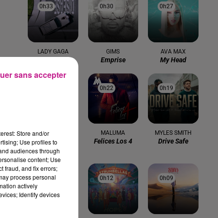
0h33
0h33
0h30
0h30
0h27
0h27
LADY GAGA
GIMS
AVA MAX
Disease
Emprise
My Head
uer sans accepter
0h24
0h24
0h22
0h22
0h19
0h19
erest: Store and/or
JOYCE
MALUMA
MYLES SMITH
Felices Los 4
Drive Safe
tising; Use profiles to
JONATHAN
Allo
tand audiences through
personalise content; Use
 fraud, and fix errors;
 may process personal
0h16
0h16
0h12
0h12
0h09
0h09
sec
mation actively
vices; Identify devices