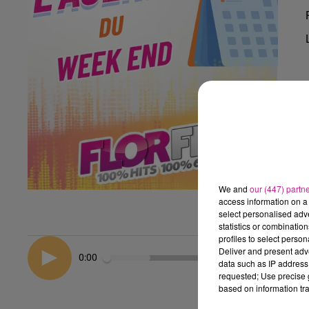
We and
our (447) partn
access information on a 
select personalised ad
statistics or combinatio
profiles to select person
Deliver and present adv
0:00
data such as IP address 
requested; Use precise g
based on information tra