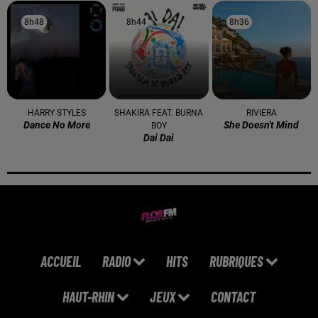
8h48
8h48
8h44
8h44
8h36
8h36
HARRY STYLES
SHAKIRA FEAT. BURNA
RIVIERA
Dance No More
She Doesn't Mind
BOY
Dai Dai
ACCUEIL
RADIO
HITS
RUBRIQUES
HAUT-RHIN
JEUX
CONTACT