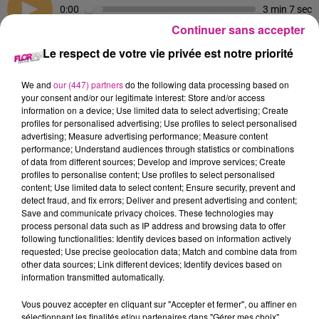
0:00
3 min 7 sec
Continuer sans accepter
Le respect de votre vie privée est notre priorité
26 janvier 2024 - 3 min 7 sec
We and
our (447) partners
do the following data processing based on
AGENDA DES 26&27 JANVIER
your consent and/or our legitimate interest: Store and/or access
information on a device; Use limited data to select advertising; Create
profiles for personalised advertising; Use profiles to select personalised
advertising; Measure advertising performance; Measure content
Retrouvez l'agenda des sorties FLOR FM, avec
Chez Lyllo by
performance; Understand audiences through statistics or combinations
LP
, distributeur de pizzas fraîches artisanales 24h/24 - 7j/7 à
of data from different sources; Develop and improve services; Create
KAYSERSBERG, HOUSSEN, MUNTZENHEIM, HORBOURG-
profiles to personalise content; Use profiles to select personalised
content; Use limited data to select content; Ensure security, prevent and
WIHR et BALTZENHEIM.
detect fraud, and fix errors; Deliver and present advertising and content;
Save and communicate privacy choices. These technologies may
process personal data such as IP address and browsing data to offer
following functionalities: Identify devices based on information actively
requested; Use precise geolocation data; Match and combine data from
other data sources; Link different devices; Identify devices based on
information transmitted automatically.
Vous pouvez accepter en cliquant sur "Accepter et fermer", ou affiner en
sélectionnant les finalités et/ou partenaires dans "Gérer mes choix".