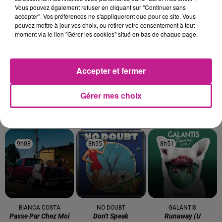
Vous pouvez également refuser en cliquant sur "Continuer sans
TITRES DIFFUSÉS
accepter". Vos préférences ne s'appliqueront que pour ce site. Vous
pouvez mettre à jour vos choix, ou retirer votre consentement à tout
moment via le lien "Gérer les cookies" situé en bas de chaque page.
9h13
9h13
9h09
9h09
9h05
9h05
Accepter et fermer
Gérer mes choix
TAYC
OFENBACH
ANGELE
Dis Moi Comment ?
Four To The Floor
Dis-Le
9h03
9h03
8h55
8h55
8h51
8h51
BIANCA COSTA
NO DOUBT
GALANTIS
Passe Par Chez Moi
Don't Speak
Runaway (u