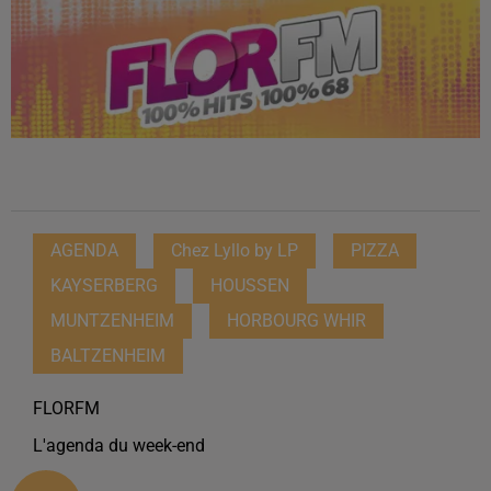
AGENDA
Chez Lyllo by LP
PIZZA
KAYSERBERG
HOUSSEN
MUNTZENHEIM
HORBOURG WHIR
BALTZENHEIM
FLORFM
L'agenda du week-end