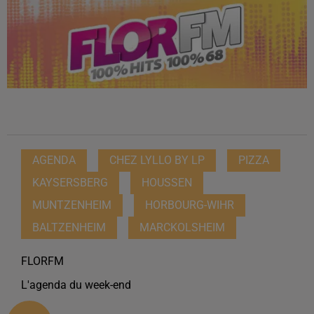
AGENDA
CHEZ LYLLO BY LP
PIZZA
KAYSERSBERG
HOUSSEN
MUNTZENHEIM
HORBOURG-WIHR
BALTZENHEIM
MARCKOLSHEIM
FLORFM
L'agenda du week-end