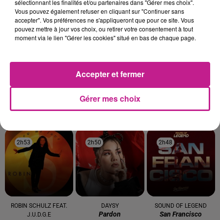
sélectionnant les finalités et/ou partenaires dans "Gérer mes choix".
TITRES DIFFUSÉS
Vous pouvez également refuser en cliquant sur "Continuer sans
accepter". Vos préférences ne s'appliqueront que pour ce site. Vous
pouvez mettre à jour vos choix, ou retirer votre consentement à tout
moment via le lien "Gérer les cookies" situé en bas de chaque page.
3h03
3h03
3h00
3h00
2h57
2h57
Accepter et fermer
Gérer mes choix
BABY BASH
MYLES SMITH
CORNEILLE FEAT. VITAA
Suga Suga
Drive Safe
Ensemble
2h53
2h53
2h50
2h50
2h48
2h48
ROBIN SCHULZ FEAT.
DAYSY
SOUND OF LEGEND
Pardon
San Francisco
J.U.D.G.E