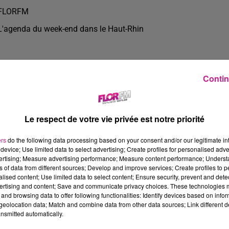
FLORFM
L'agenda du week-end dans le Haut-Rhin
Contin
Le respect de votre vie privée est notre priorité
ers
do the following data processing based on your consent and/or our legitimate int
device; Use limited data to select advertising; Create profiles for personalised adver
vertising; Measure advertising performance; Measure content performance; Unders
ns of data from different sources; Develop and improve services; Create profiles to 
alised content; Use limited data to select content; Ensure security, prevent and detect
ertising and content; Save and communicate privacy choices. These technologies
1 min 48 
and browsing data to offer following functionalities: Identify devices based on infor
eolocation data; Match and combine data from other data sources; Link different de
nsmitted automatically.