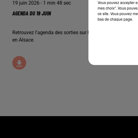
Vous pouvez accepter en 
19 juin 2026 - 1 min 48 sec
mes choix". Vous pouvez
AGENDA DU 19 JUIN
ce site. Vous pouvez met
bas de chaque page.
Retrouvez l'agenda des sorties sur Florfm, avec
Alsace Av
en Alsace.