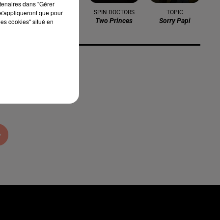
rtenaires dans "Gérer
s'appliqueront que pour
NAIKA
SPIN DOCTORS
TOPIC
One Track Mind
Two Princes
Sorry Papi
les cookies" situé en
ou