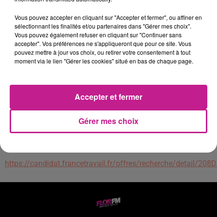
- Collaborer avec les différentes équipes internes pour
assurer une coordination fluide des opérations
Vous pouvez accepter en cliquant sur "Accepter et fermer", ou affiner en
sélectionnant les finalités et/ou partenaires dans "Gérer mes choix".
administratives
Vous pouvez également refuser en cliquant sur "Continuer sans
accepter". Vos préférences ne s'appliqueront que pour ce site. Vous
Le poste en question : contrat et salaire à la clé!
pouvez mettre à jour vos choix, ou retirer votre consentement à tout
- Contrat: Intérim
moment via le lien "Gérer les cookies" situé en bas de chaque page.
- Durée: 90/jours
- Salaire: 2100 euros/mois
Des avantages qui feront toute la différence pour vous :
Accepter et fermer
- Tickets restaurants
Gérer mes choix
Nous sommes fiers d'offrir des avantages exceptionnels aux
travailleurs temporaires, y compris Fast TT, pour leur garantir
une sécurité financière et professionnelle.
https://candidat.francetravail.fr/offres/recherche/detail/20