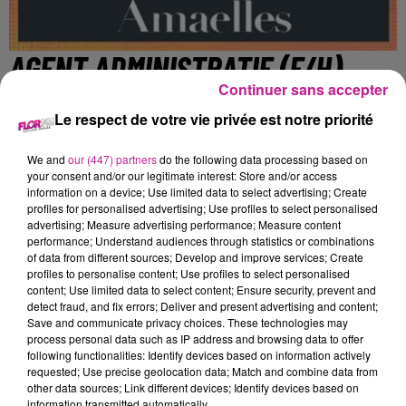
AGENT ADMINISTRATIF (F/H)
Continuer sans accepter
Le respect de votre vie privée est notre priorité
Pulversheim
We and
our (447) partners
do the following data processing based on
your consent and/or our legitimate interest: Store and/or access
Comment l'idée de contribuer efficacement à votre équipe en
information on a device; Use limited data to select advertising; Create
profiles for personalised advertising; Use profiles to select personalised
tant qu'Agent administratif (F/H) vous inspire-t-elle ?
advertising; Measure advertising performance; Measure content
Nous recherchons un professionnel dynamique pour
performance; Understand audiences through statistics or combinations
soutenir l'efficacité des opérations administratives et
of data from different sources; Develop and improve services; Create
profiles to personalise content; Use profiles to select personalised
renforcer la relation client internationale.
content; Use limited data to select content; Ensure security, prevent and
detect fraud, and fix errors; Deliver and present advertising and content;
- Gérer et organiser les tâches administratives courantes en
Save and communicate privacy choices. These technologies may
utilisant les outils bureautiques, notamment EXCEL
process personal data such as IP address and browsing data to offer
following functionalities: Identify devices based on information actively
- Communiquer régulièrement avec les clients internationaux
requested; Use precise geolocation data; Match and combine data from
pour garantir une satisfaction optimale
other data sources; Link different devices; Identify devices based on
information transmitted automatically.