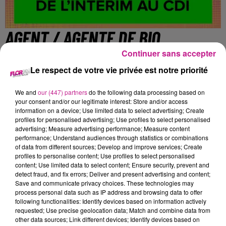
AGENT / AGENTE DE BIO
NETTOYAGE HOSPITALIER (H/F)
Continuer sans accepter
Le respect de votre vie privée est notre priorité
Mulhouse
We and
our (447) partners
do the following data processing based on
your consent and/or our legitimate interest: Store and/or access
information on a device; Use limited data to select advertising; Create
profiles for personalised advertising; Use profiles to select personalised
Dans le cadre d'un remplacement, vous
intégrez l'équipe en
advertising; Measure advertising performance; Measure content
place
performance; Understand audiences through statistics or combinations
of data from different sources; Develop and improve services; Create
MISSIONS:
bio nettoyage des
chambres et annexes
profiles to personalise content; Use profiles to select personalised
content; Use limited data to select content; Ensure security, prevent and
distribution des petits déjeuners
detect fraud, and fix errors; Deliver and present advertising and content;
distribution des repas du midi et du soir.
Save and communicate privacy choices. These technologies may
process personal data such as IP address and browsing data to offer
Horaire 08h00 - 20h00, vous avez une pause de 2h
following functionalities: Identify devices based on information actively
Semaine 1
30h/semaine
requested; Use precise geolocation data; Match and combine data from
other data sources; Link different devices; Identify devices based on
Semaine 2
40h/semaine