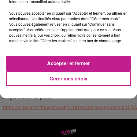
information transmitted automatically.
Vous travaillez un week-end sur deux
Vous pouvez accepter en cliquant sur "Accepter et fermer", ou affiner en
Vous travaillez par roulement : samedi, dimanche, lundi
sélectionnant les finalités et/ou partenaires dans "Gérer mes choix".
(30h) et repos mardi, mercredi.
Vous pouvez également refuser en cliquant sur "Continuer sans
puis vous travaillez jeudi et vendredi (20h) et vous êtes de
accepter". Vos préférences ne s'appliqueront que pour ce site. Vous
pouvez mettre à jour vos choix, ou retirer votre consentement à tout
repos le samedi, dimanche, lundi
moment via le lien "Gérer les cookies" situé en bas de chaque page.
et vous travaillez mardi, mercredi ( 20h) et vous êtes de
repos jeudi , vendredi,
et ainsi de suite.
Accepter et fermer
Un bon esprit d'équipe anime le service.
Gérer mes choix
Vos qualités d'organisation seront appréciée
Il faut environ un cycle de 2 semaines pour s'habituer à
l'organisation en place
https://candidat.francetravail.fr/offres/recherche/detail/19