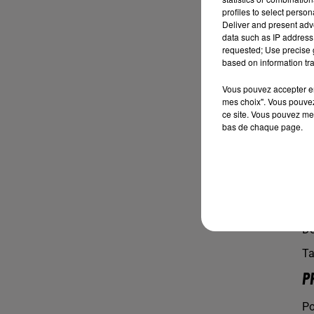
profiles to select person
Deliver and present adv
2.
data such as IP address 
requested; Use precise g
based on information tra
Vous pouvez accepter en 
mes choix". Vous pouvez
ce site. Vous pouvez met
bas de chaque page.
Dé
Ta
P
Po