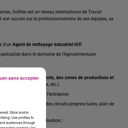
nes, Sofitex est un réseau international de Travail
 son succès sur le professionnalisme de ses équipes, sa
he d'un
Agent de nettoyage industriel H/F.
 spécialisé dans le domaine de l'Agroalimentaire.
uer sans accepter
locaux, des équipements, des zones de productions et
res, zones de stockage, etc.).
sinfection définis par l’entreprise
s sensibles, séparation des circuits propres/sales, plan de
erest: Store and/or
tising; Use profiles to
riel après chaque utilisation ;
tand audiences through
personalise content; Use