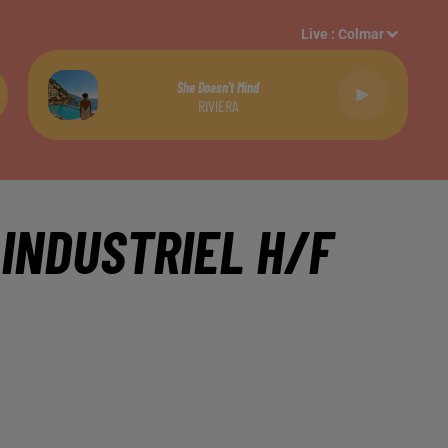
Live :
Colmar
She Doesn't Mind
RIVIERA
INDUSTRIEL H/F