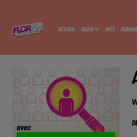
ACCUEIL
RADIO
HITS
RUBRIQ
W
D