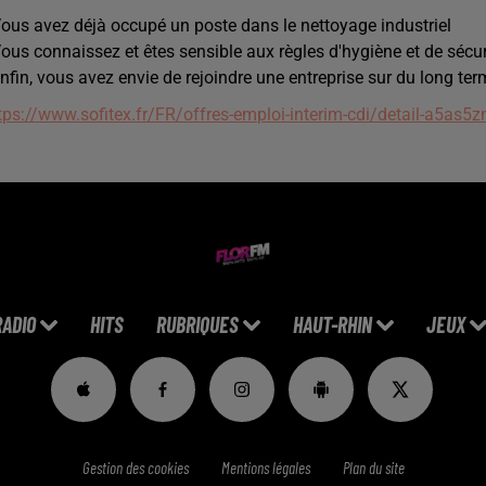
Vous avez déjà occupé un poste dans le nettoyage industriel
Vous connaissez et êtes sensible aux règles d'hygiène et de sécur
Enfin, vous avez envie de rejoindre une entreprise sur du long ter
tps://www.sofitex.fr/FR/offres-emploi-interim-cdi/detail-a5as5z
RADIO
HITS
RUBRIQUES
HAUT-RHIN
JEUX
Gestion des cookies
Mentions légales
Plan du site