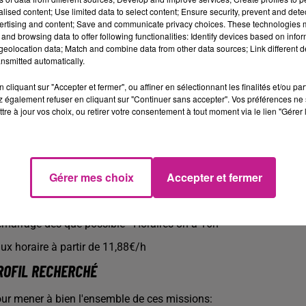
Tenir à jour les documents de suivi liés au nettoyage (fiches d
alised content; Use limited data to select content; Ensure security, prevent and detect
ertising and content; Save and communicate privacy choices. These technologies
RECEPTIONNER les matières premières (œufs, semoule) - M
and browsing data to offer following functionalities: Identify devices based on infor
eolocation data; Match and combine data from other data sources; Link different de
Accueillir les livraisons de matières premières dans le respec
nsmitted automatically.
Vérifier la conformité des documents de livraison (bons de c
cliquant sur "Accepter et fermer", ou affiner en sélectionnant les finalités et/ou pa
Réaliser les contrôles visuels, quantitatifs et qualitatifs à la
 également refuser en cliquant sur "Continuer sans accepter". Vos préférences ne 
tre à jour vos choix, ou retirer votre consentement à tout moment via le lien "Gérer 
Signaler toute anomalie ou non-conformité au service qualit
Assurer la traçabilité des produits en effectuant les enreg
informatisés prévus (lot, date, fournisseur, quantité, etc.)
Gérer mes choix
Accepter et fermer
Participer à la mise en stockage des matières premières en re
consignes de sécurité
marrage dès que possible - Horaires 8h à 16h
ux horaire à partir de 11,88€/h
ROFIL RECHERCHÉ
ur mener à bien l'ensemble de ces missions: