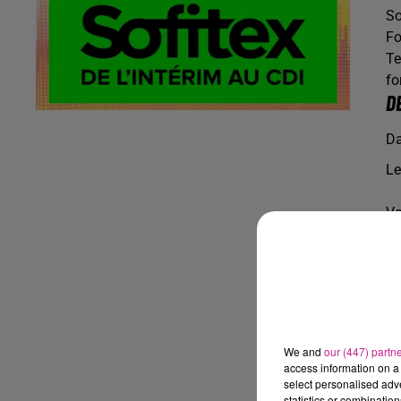
So
Fo
Te
fo
D
Da
Le
Vo
1.
de
We and
our (447) partn
access information on a 
select personalised ad
statistics or combinatio