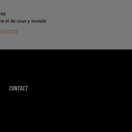
ité
me et de vous y investir
mlxr.html
CONTACT