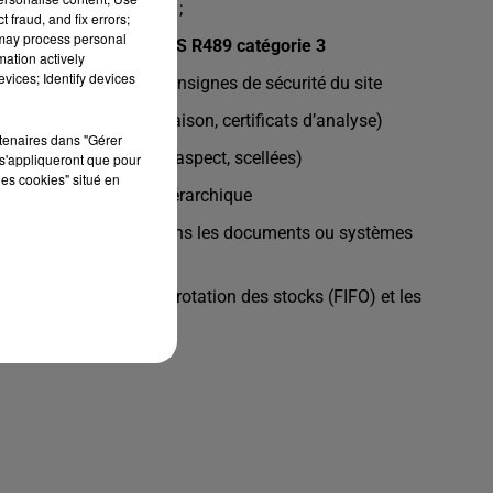
e contrôle, traçabilité) ;
 fraud, and fix errors;
 may process personal
ANIPULATION du CACES R489 catégorie 3
mation actively
vices; Identify devices
t des horaires et des consignes de sécurité du site
ommande, bons de livraison, certificats d’analyse)
rtenaires dans "Gérer
 réception (température, aspect, scellées)
s'appliqueront que pour
les cookies" situé en
é ou au responsable hiérarchique
istrements nécessaires dans les documents ou systèmes
spectant les règles de rotation des stocks (FIFO) et les