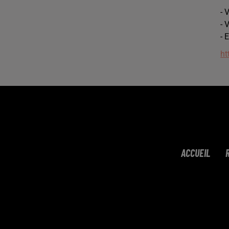
- 
- 
- 
ht
ACCUEIL