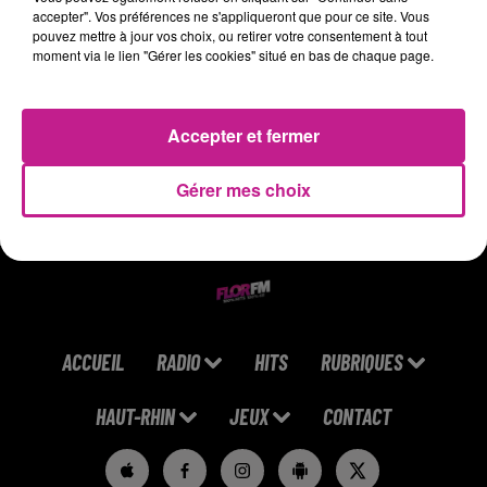
CSE Synergie,
accepter". Vos préférences ne s'appliqueront que pour ce site. Vous
pouvez mettre à jour vos choix, ou retirer votre consentement à tout
Prime Participation + CET à 6%,
moment via le lien "Gérer les cookies" situé en bas de chaque page.
Aides et Services (Mutuelle - Logement - Garde d'enfants...)
https://candidat.pole-
emploi.fr/offres/recherche/detail/164HDHC
Accepter et fermer
Gérer mes choix
ACCUEIL
RADIO
HITS
RUBRIQUES
HAUT-RHIN
JEUX
CONTACT