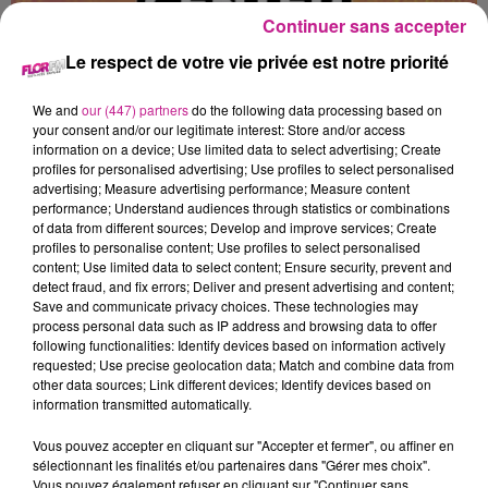
Continuer sans accepter
Le respect de votre vie privée est notre priorité
AGENT DE PRODUCTION F/H
(H/F)
We and
our (447) partners
do the following data processing based on
your consent and/or our legitimate interest: Store and/or access
information on a device; Use limited data to select advertising; Create
profiles for personalised advertising; Use profiles to select personalised
advertising; Measure advertising performance; Measure content
TURCKHEIM
performance; Understand audiences through statistics or combinations
of data from different sources; Develop and improve services; Create
profiles to personalise content; Use profiles to select personalised
content; Use limited data to select content; Ensure security, prevent and
Grande cave à vin, productrice depuis plus de 50ans.Nous
detect fraud, and fix errors; Deliver and present advertising and content;
recherchons pour un de nos clients des opérateurs /
Save and communicate privacy choices. These technologies may
opératrices disponibles en journée.
process personal data such as IP address and browsing data to offer
following functionalities: Identify devices based on information actively
Vos missions seront le conditionnement, la mise en place de
requested; Use precise geolocation data; Match and combine data from
other data sources; Link different devices; Identify devices based on
collerettes et de cônes sur des bouteilles.
information transmitted automatically.
Manutention. Manutention - Mise en place de collerettes et
cônes - Conditionnement - Filmage
Vous pouvez accepter en cliquant sur "Accepter et fermer", ou affiner en
sélectionnant les finalités et/ou partenaires dans "Gérer mes choix".
Vos avantages Synergie:
Vous pouvez également refuser en cliquant sur "Continuer sans