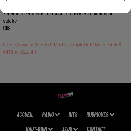
1 Justificatif de domicile (facture moins de trois mois)
3 derniers certificats de travail ou derniers bulletins de
salaire
RIB
https://www.sofitex.fr/FR/offres-emploi-interim-cdi/detail-
8418pvkx2z.html
ACCUEIL
RADIO
HITS
RUBRIQUES
HAUT-RHIN
JEUX
CONTACT