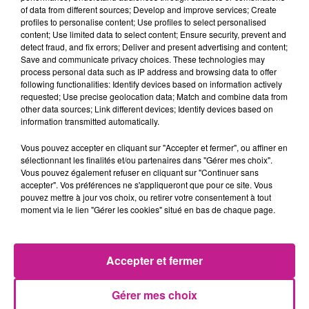
of data from different sources; Develop and improve services; Create
profiles to personalise content; Use profiles to select personalised
Taux horaire: 11,07€ + primes d'équipe + indemnité de repas
content; Use limited data to select content; Ensure security, prevent and
+ indemnité de transport
detect fraud, and fix errors; Deliver and present advertising and content;
Save and communicate privacy choices. These technologies may
PROFIL RECHERCHÉ
process personal data such as IP address and browsing data to offer
following functionalities: Identify devices based on information actively
Vous avez une expérience réussi en industrie.
requested; Use precise geolocation data; Match and combine data from
other data sources; Link different devices; Identify devices based on
information transmitted automatically.
Vous avez déjà occupé un poste similaire.
Vous pouvez accepter en cliquant sur "Accepter et fermer", ou affiner en
sélectionnant les finalités et/ou partenaires dans "Gérer mes choix".
Vous pouvez également refuser en cliquant sur "Continuer sans
Ce poste vous intéresse ?
accepter". Vos préférences ne s'appliqueront que pour ce site. Vous
pouvez mettre à jour vos choix, ou retirer votre consentement à tout
Vous pouvez venir vous inscrire en agence le matin entre
moment via le lien "Gérer les cookies" situé en bas de chaque page.
8h30 à 11h30 au 1 rue du jura 68300 ST LOUIS
Les pièces à apporter sont :
Accepter et fermer
CV
Carte d'identité
Gérer mes choix
Carte Vitale