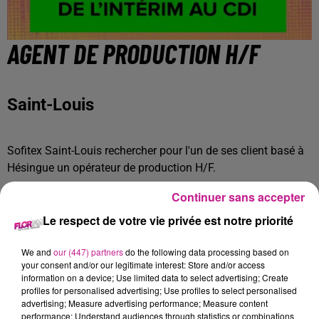
AGENT DE PRODUCTION H/F
Saint-Louis
Sofitex Saint-Louis rechercher pour l'un de ses client basé à
Hésingue un opérateur de production H/F.
Secteur cosmétique :
Continuer sans accepter
Vous serez en charge de faire du contrôle qualité sur
Le respect de votre vie privée est notre priorité
différentes pièces plastiques comme, des bouchons de
parfum, des tubes de crème.
We and
our (447) partners
do the following data processing based on
your consent and/or our legitimate interest: Store and/or access
Une cadence sera à respecter.
information on a device; Use limited data to select advertising; Create
profiles for personalised advertising; Use profiles to select personalised
Horaires d'équipe 2*8 : 05h00-13h00 // 13h00-21h00
advertising; Measure advertising performance; Measure content
performance; Understand audiences through statistics or combinations