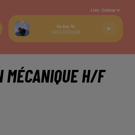
Live :
Colmar
Ete Avec Toi
ADELE CASTILLON
N MÉCANIQUE H/F