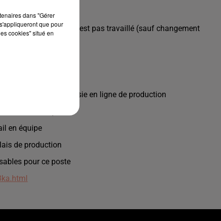
rtenaires dans "Gérer
s'appliqueront que pour
0-15H30. Le vendredi n'est pas travaillé (sauf changement
les cookies" situé en
 une expérience réussie en ligne de production
, visseuse, etc.).
ail en équipe
lais de production
nsables pour ce poste
8ka.html