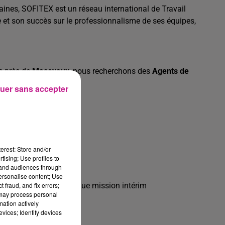
ines, SOFITEX est un réseau international de Travail
t son succès sur le professionnalisme de ses équipes,
ée près de
Masevaux
, nous recherchons des
Agents de
uer sans accepter
cotes
erest: Store and/or
tising; Use profiles to
tand audiences through
personalise content; Use
 fraud, and fix errors;
urnée 35H/semaine. Longue mission intérim
 may process personal
mation actively
vices; Identify devices