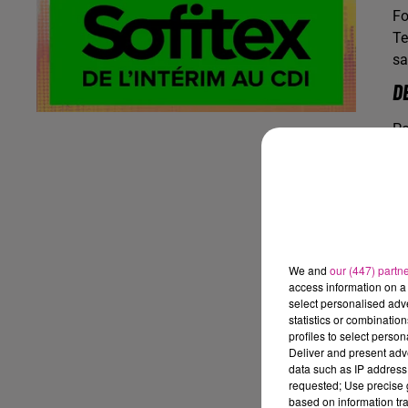
Fo
Te
sa
D
Po
pr
Vo
We and
our (447) partn
access information on a 
select personalised ad
statistics or combinatio
profiles to select person
Le
Deliver and present adv
Le
data such as IP address 
requested; Use precise g
Av
based on information tra