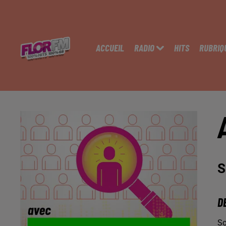
ACCUEIL
RADIO
HITS
RUBRIQ
S
D
So