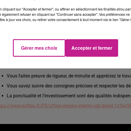
Indemnités de déplacement
cliquant sur "Accepter et fermer", ou affiner en sélectionnant les finalités et/ou pa
 également refuser en cliquant sur "Continuer sans accepter". Vos préférences ne 
Horaires de journée du lundi au jeudi inclus : 06H-12H/12H3
tre à jour vos choix, ou retirer votre consentement à tout moment via le lien "Gérer 
de planning en heures supplémentaires)
Primes versées mensuellement (assiduité)
ROFIL RECHERCHÉ
Gérer mes choix
Accepter et fermer
Vous avez des connaissances en mécanique automobile, avec
Vous êtes à l’aise avec l’utilisation d’outils manuels (perceuse
Vous faites preuve de rigueur, de minutie et appréciez le trav
Vous savez suivre des consignes précises et respecter les dé
La ponctualité et l’investissement sont des qualités indispe
tps://www.sofitex.fr/FR/offres-emploi-interim-cdi/detail-1z5jic5