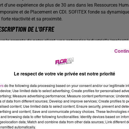
rt d'une expérience de plus de 30 ans dans les Ressources Huma
mporaire et de Placement en CDI. SOFITEX fonde sa dynamique e
 forte réactivité et sa proximité.
ESCRIPTION DE L'OFFRE
ur le compte de notre client, une entreprise industrielle implant
oduction en mécanique H/F
afin de renforcer ses équipes.
Contin
s missions principales en atelier :
Montage de réducteurs ou de batteries sur des véhicules
Le respect de votre vie privée est notre priorité
Utilisation comparateur et colonne de mesure pour prise de 
ers
do the following data processing based on your consent and/or our legitimate int
Utilisation vissage asservi
device; Use limited data to select advertising; Create profiles for personalised adver
vertising; Measure advertising performance; Measure content performance; Unders
Téléchargement de soft
ns of data from different sources; Develop and improve services; Create profiles to 
alised content; Use limited data to select content; Ensure security, prevent and detect
 poste est à pourvoir directement en intérim, en horaires de jo
ertising and content; Save and communicate privacy choices. These technologies
 taux horaire est fixé à 11,88€ + primes
and browsing data to offer following functionalities: Identify devices based on infor
eolocation data; Match and combine data from other data sources; Link different de
antages :
nsmitted automatically.