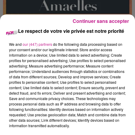
AGENT DE TRI (F/H)
Continuer sans accepter
Le respect de votre vie privée est notre priorité
Mulhouse
We and
our (447) partners
do the following data processing based on
your consent and/or our legitimate interest: Store and/or access
information on a device; Use limited data to select advertising; Create
profiles for personalised advertising; Use profiles to select personalised
Quel aspect essentiel du métier d'Agent de tri (F/H) vous
advertising; Measure advertising performance; Measure content
inspire à postuler ?
performance; Understand audiences through statistics or combinations
of data from different sources; Develop and improve services; Create
Rejoignez notre client pour participer activement à la gestion
profiles to personalise content; Use profiles to select personalised
et au tri des encombrants dans divers environnements
content; Use limited data to select content; Ensure security, prevent and
urbains.
detect fraud, and fix errors; Deliver and present advertising and content;
Save and communicate privacy choices. These technologies may
- Assurez l'enlèvement des encombrants des parties
process personal data such as IP address and browsing data to offer
following functionalities: Identify devices based on information actively
communes des immeubles et des sites administratifs.
requested; Use precise geolocation data; Match and combine data from
- Effectuez le tri des encombrants au dépôt et en déchetterie,
other data sources; Link different devices; Identify devices based on
conformément aux processus en vigueur.
information transmitted automatically.
- Gérez l'enlèvement des palettes et des pots de peinture