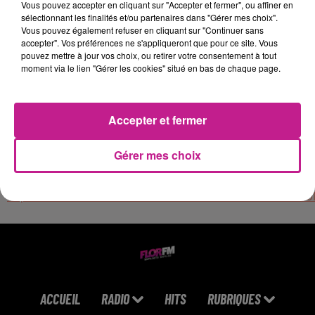
Vous pouvez accepter en cliquant sur "Accepter et fermer", ou affiner en
inutilisés tout en respectant les règles de sécurité.
sélectionnant les finalités et/ou partenaires dans "Gérer mes choix".
Vous pouvez également refuser en cliquant sur "Continuer sans
Alors, voici ce que l'on vous propose :
accepter". Vos préférences ne s'appliqueront que pour ce site. Vous
- Contrat: Intérim
pouvez mettre à jour vos choix, ou retirer votre consentement à tout
moment via le lien "Gérer les cookies" situé en bas de chaque page.
- Durée: 60/jours
Profitez d'une expérience unique avec nos avantages
incomparables :
Accepter et fermer
Nous vous offrons la possibilité de bénéficier de Fast TT,
Gérer mes choix
ainsi que d'autres avantages exclusifs, en rejoignant notre
équipe intérimaire.
https://candidat.francetravail.fr/offres/recherche/detail/20
ACCUEIL
RADIO
HITS
RUBRIQUES