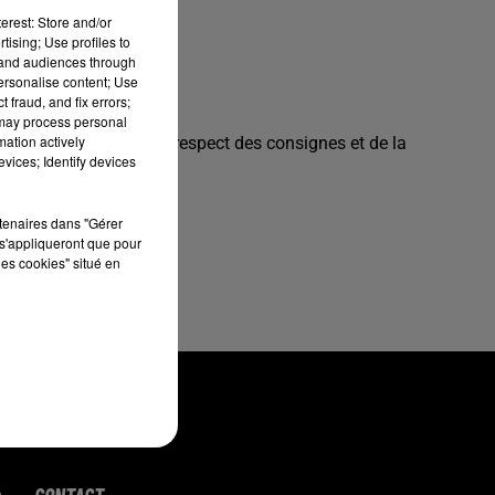
erest: Store and/or
tising; Use profiles to
tand audiences through
personalise content; Use
 fraud, and fix errors;
 may process personal
mation actively
ez travailler dans le respect des consignes et de la
vices; Identify devices
ew0i.html
rtenaires dans "Gérer
s'appliqueront que pour
les cookies" situé en