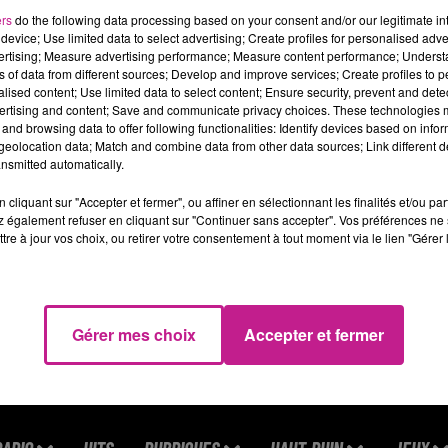
raires 2X8
ers
do the following data processing based on your consent and/or our legitimate int
device; Use limited data to select advertising; Create profiles for personalised adver
laire SMIC + primes
vertising; Measure advertising performance; Measure content performance; Unders
ns of data from different sources; Develop and improve services; Create profiles to 
ROFIL RECHERCHÉ
alised content; Use limited data to select content; Ensure security, prevent and detect
ertising and content; Save and communicate privacy choices. These technologies
and browsing data to offer following functionalities: Identify devices based on infor
us êtes une personne dynamique, rigoureuse et motivée. Vous sav
eolocation data; Match and combine data from other data sources; Link different de
curité.
nsmitted automatically.
tps://www.sofitex.fr/FR/offres-emploi-interim-cdi/detail-b4uct5
cliquant sur "Accepter et fermer", ou affiner en sélectionnant les finalités et/ou pa
 également refuser en cliquant sur "Continuer sans accepter". Vos préférences ne 
tre à jour vos choix, ou retirer votre consentement à tout moment via le lien "Gérer 
Gérer mes choix
Accepter et fermer