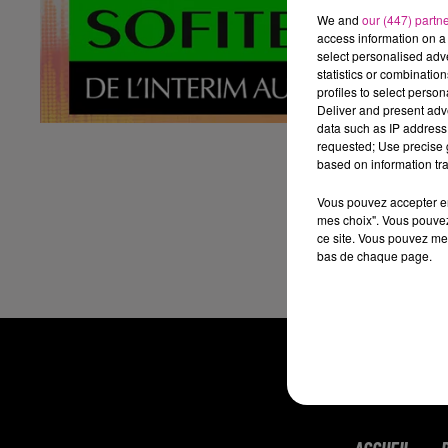
Ho
We and
our (447) partn
access information on a 
Sa
select personalised ad
statistics or combinatio
P
profiles to select person
Deliver and present adv
data such as IP address 
Vo
requested; Use precise g
sé
based on information tra
ht
Vous pouvez accepter en 
mes choix". Vous pouvez
ce site. Vous pouvez met
bas de chaque page.