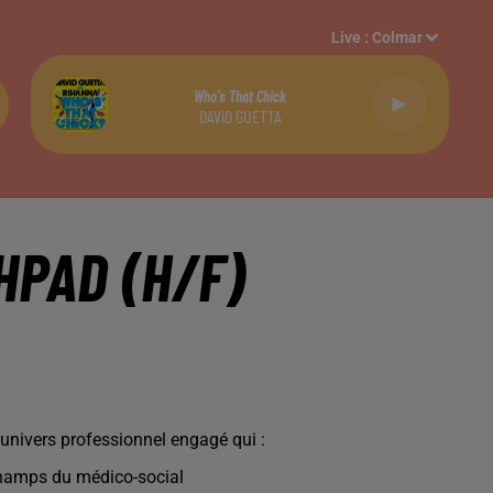
Live :
Colmar
Who's That Chick
DAVID GUETTA
HPAD (H/F)
n univers professionnel engagé qui :
 champs du médico-social