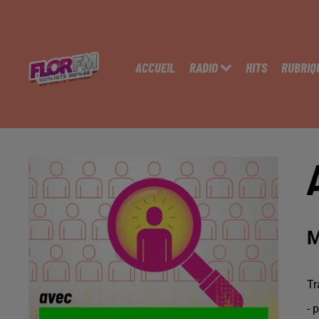
ACCUEIL
RADIO
HITS
RUBRIQ
M
Tr
- 