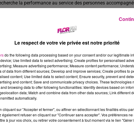
recherche la performance au service des personnes accompagnées
 profit
est en mouvement pour innover et proposer les meilleures conditio
Contin
 Foyer du Parc cherche à renforcer son équipe avec un agent hô
scription du poste
Le respect de votre vie privée est notre priorité
us l'autorité de la responsable hôtelière et de l'adjointe de direct
Vous assurerez l'entretien de l'environnement des résidents.
ers
do the following data processing based on your consent and/or our legitimate int
Vous effectuerez le service aux repas et veiller à la réalisation de
device; Use limited data to select advertising; Create profiles for personalised adver
vertising; Measure advertising performance; Measure content performance; Unders
Vos pratiques et votre savoir-être témoignent d'une grande bienve
ns of data from different sources; Develop and improve services; Create profiles to 
us exercerez vos missions auprès de collaborateurs dynamiques a
alised content; Use limited data to select content; Ensure security, prevent and detect
ertising and content; Save and communicate privacy choices. These technologies
ur les résidents. Outre vos compétences liées à votre métier, vot
and browsing data to offer following functionalities: Identify devices based on infor
llaborateur/trice apprécié(e).
eolocation data; Match and combine data from other data sources; Link different de
nsmitted automatically.
ofil recherché
P entretien en collectivités souhaité. Une expérience en EHPAD e
cliquant sur "Accepter et fermer", ou affiner en sélectionnant les finalités et/ou pa
 également refuser en cliquant sur "Continuer sans accepter". Vos préférences ne 
igée. Poste à temps partiel ou temps complet. Un week-end sur d
tre à jour vos choix, ou retirer votre consentement à tout moment via le lien "Gérer 
tre rigueur, votre organisation et votre adaptation sont autant de
nditions de travail et avantages