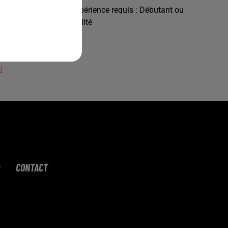
 ou 60%) / Niveau d'expérience requis : Débutant ou
 poste selon disponibilité
J
CONTACT