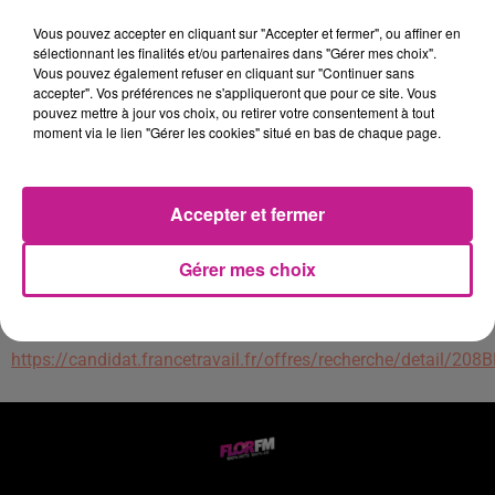
- Ranger efficacement les zones de stockage
- Utiliser le tire-pal électrique manuel
Vous pouvez accepter en cliquant sur "Accepter et fermer", ou affiner en
sélectionnant les finalités et/ou partenaires dans "Gérer mes choix".
Vous disposez d'expériences solides et de formations
Vous pouvez également refuser en cliquant sur "Continuer sans
pertinentes en préparation de commandes - H/F. Vous êtes
accepter". Vos préférences ne s'appliqueront que pour ce site. Vous
structuré, rigoureux et maîtrisez l'utilisation du Caces R485
pouvez mettre à jour vos choix, ou retirer votre consentement à tout
moment via le lien "Gérer les cookies" situé en bas de chaque page.
Cat 2 au minimum, démontrant dynamisme et autonomie.
Vos avantages :
- Mutuelle d'entreprise et prévoyance santé
Accepter et fermer
- CET à 8 %
- CSE, CSEC
Gérer mes choix
- FASTT (garde d'enfant, aide au logement, location de
véhicule.)
- Horaires de journée
https://candidat.francetravail.fr/offres/recherche/detail/20