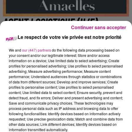
AGENT LOGISTIQUE (H/F)
Continuer sans accepter
Le respect de votre vie privée est notre priorité
Pfastatt
We and
our (447) partners
do the following data processing based on
your consent and/or our legitimate interest: Store and/or access
information on a device; Use limited data to select advertising; Create
Manpower MULHOUSE AUTO recherche pour son client, un
profiles for personalised advertising; Use profiles to select personalised
acteur du secteur des Industries manufacturières et
advertising; Measure advertising performance; Measure content
production, un Agent logistique (H/F)
performance; Understand audiences through statistics or combinations
of data from different sources; Develop and improve services; Create
Intégré dès votre arrivée, vous serez amené à :
profiles to personalise content; Use profiles to select personalised
- Réaliser des inventaires précis
content; Use limited data to select content; Ensure security, prevent and
- Contrôler la conformité des stocks
detect fraud, and fix errors; Deliver and present advertising and content;
Save and communicate privacy choices. These technologies may
- Organiser et planifier les opérations
process personal data such as IP address and browsing data to offer
- Saisir manuellement les données numériques
following functionalities: Identify devices based on information actively
- Manutentionner avec soin les produits
requested; Use precise geolocation data; Match and combine data from
other data sources; Link different devices; Identify devices based on
- Effectuer le tri rigoureux des composants
information transmitted automatically.