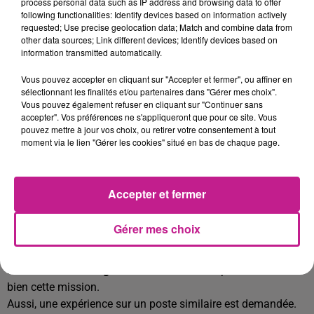
process personal data such as IP address and browsing data to offer
following functionalities: Identify devices based on information actively
Nous recrutons pour notre partenaire basé sur le secteur de
requested; Use precise geolocation data; Match and combine data from
other data sources; Link different devices; Identify devices based on
Mulhouse, un AIDE POSEUR DE MENUISERIES H/F.
information transmitted automatically.
Au sein de cette entreprise spécialisée dans la pose de
Vous pouvez accepter en cliquant sur "Accepter et fermer", ou affiner en
fermetures, pergolas et vérandas, vos missions principales
sélectionnant les finalités et/ou partenaires dans "Gérer mes choix".
sont :
Vous pouvez également refuser en cliquant sur "Continuer sans
accepter". Vos préférences ne s'appliqueront que pour ce site. Vous
- Aider à poser des éléments de menuiserie
pouvez mettre à jour vos choix, ou retirer votre consentement à tout
- Manutentions diverses
moment via le lien "Gérer les cookies" situé en bas de chaque page.
- Ranger et nettoyer le chantier
Le poste est à pourvoir à compter du lundi 08/12 jusqu'au
Accepter et fermer
19/12 dans un premier temps.
La rémunération sera à définir selon profil et expérience.
Gérer mes choix
PROFIL RECHERCHÉ
L'
autonomie
et la
rigueur
sont nécessaires pour mener à
bien cette mission.
Aussi, une expérience sur un poste similaire est demandée.