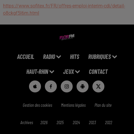
https://www.sofitex.fr/FR/offres-emploi-interim-cdi/detail-
o8ckgf5l6m.html
ACCUEIL
RADIO
HITS
RUBRIQUES
HAUT-RHIN
JEUX
CONTACT
Gestion des cookies
Mentions légales
Plan du site
Archives
2026
2025
2024
2023
2022