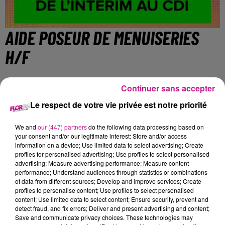
AIDE POSEUR DE MENUISERIES
H/F
Continuer sans accepter
Mulhouse
Le respect de votre vie privée est notre priorité
DESCRIPTION DE L'ENTREPRISE
We and
our (447) partners
do the following data processing based on
your consent and/or our legitimate interest: Store and/or access
information on a device; Use limited data to select advertising; Create
Sofitex Mulhouse
profiles for personalised advertising; Use profiles to select personalised
Fort d'une expérience de plus de 30 ans dans les Ressources
advertising; Measure advertising performance; Measure content
Humaines, Sofitex est un réseau international de Travail
performance; Understand audiences through statistics or combinations
of data from different sources; Develop and improve services; Create
Temporaire et de Placement en CDI. Sofitex fonde sa
profiles to personalise content; Use profiles to select personalised
dynamique et son succès sur le professionnalisme de ses
content; Use limited data to select content; Ensure security, prevent and
équipes, sa forte réactivité et sa proximité.
detect fraud, and fix errors; Deliver and present advertising and content;
Save and communicate privacy choices. These technologies may
DESCRIPTION DE L'OFFRE