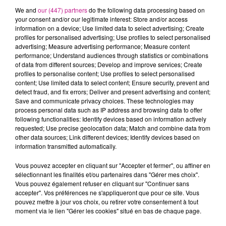
We and
our (447) partners
do the following data processing based on
CAF. Attention, ce sont des escroqueries.
your consent and/or our legitimate interest: Store and/or access
information on a device; Use limited data to select advertising; Create
Plusieurs allocataires alsaciens ont été destinataires de l’un
profiles for personalised advertising; Use profiles to select personalised
de ces messages, particulièrement dans le Bas-Rhin. Surtout
advertising; Measure advertising performance; Measure content
n’y donnez pas suite. Ce sont des arnaques qui visent à
performance; Understand audiences through statistics or combinations
of data from different sources; Develop and improve services; Create
récupérer vos données personnelles.
profiles to personalise content; Use profiles to select personalised
La CAF met donc la population en garde et rappelle qu’il faut
content; Use limited data to select content; Ensure security, prevent and
detect fraud, and fix errors; Deliver and present advertising and content;
toujours rester attentifs aux détails comme des fautes de
Save and communicate privacy choices. These technologies may
français. La CAF ne demande jamais votre mot de passe.
process personal data such as IP address and browsing data to offer
Elle invite enfin les utilisateurs à faire remonter ces
following functionalities: Identify devices based on information actively
requested; Use precise geolocation data; Match and combine data from
opérations frauduleuses qu'on appelle phishing.
other data sources; Link different devices; Identify devices based on
TITRES DIFFUSÉS
information transmitted automatically.
Voir plus
Vous pouvez accepter en cliquant sur "Accepter et fermer", ou affiner en
sélectionnant les finalités et/ou partenaires dans "Gérer mes choix".
Vous pouvez également refuser en cliquant sur "Continuer sans
4h30
4h30
4h27
4h27
4h24
4h24
accepter". Vos préférences ne s'appliqueront que pour ce site. Vous
pouvez mettre à jour vos choix, ou retirer votre consentement à tout
moment via le lien "Gérer les cookies" situé en bas de chaque page.