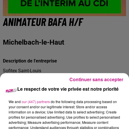
ANIMATEUR BAFA H/F
Michelbach-le-Haut
Description de l'entreprise
Sofitex Saint-Louis
Continuer sans accepter
Spécialiste dans la délégation et le recrutement, le réseau
Le respect de votre vie privée est notre priorité
Sofitex exerce ses activités depuis plus de 25 ans et se
positionne actuellement comme l'un des principaux acteurs
We and
our (447) partners
do the following data processing based on
transfrontaliers.
your consent and/or our legitimate interest: Store and/or access
Sofitex propose aux candidats un suivi de carrière
information on a device; Use limited data to select advertising; Create
profiles for personalised advertising; Use profiles to select personalised
personnalisé selon l'évolution de leurs aspirations
advertising; Measure advertising performance; Measure content
individuelles.
performance; Understand audiences through statistics or combinations