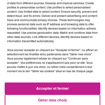
Sofitex fonde sa dynamique et son succès sur le
of data from different sources; Develop and improve services; Create
profiles to personalise content; Use profiles to select personalised
professionnalisme de ses équipes, sa forte réactivité et sa
content; Use limited data to select content; Ensure security, prevent and
proximité.
detect fraud, and fix errors; Deliver and present advertising and content;
Save and communicate privacy choices. These technologies may
Description de l'offre
process personal data such as IP address and browsing data to offer
following functionalities: Identify devices based on information actively
Sofitex Saint-Louis recherche pour l'un de ses clients un
requested; Use precise geolocation data; Match and combine data from
animateur H/F.
other data sources; Link different devices; Identify devices based on
information transmitted automatically.
Vous aurez pour missions au sein d'un périscolaire ou
accueil de loisir:
Vous pouvez accepter en cliquant sur "Accepter et fermer", ou affiner en
sélectionnant les finalités et/ou partenaires dans "Gérer mes choix".
· Aide aux activités pour les enfants
Vous pouvez également refuser en cliquant sur "Continuer sans
accepter". Vos préférences ne s'appliqueront que pour ce site. Vous
· Préparer et donner les repas,
pouvez mettre à jour vos choix, ou retirer votre consentement à tout
moment via le lien "Gérer les cookies" situé en bas de chaque page.
· Faire les soins et la toilette de l’enfant,
· Assister l’enfant dans l’apprentissage des gestes de la
vie quotidienne,
Accepter et fermer
· Accompagner l’enfant lors d’activités d’apprentissage
Gérer mes choix
et d’éveil,