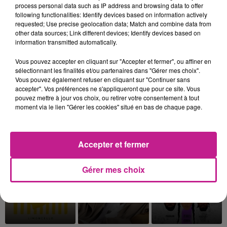
process personal data such as IP address and browsing data to offer
following functionalities: Identify devices based on information actively
requested; Use precise geolocation data; Match and combine data from
other data sources; Link different devices; Identify devices based on
information transmitted automatically.
SAMURAI JAY
DJ GOJA
COLDPLAY
Obsessione
Mi Chico
Magic
Vous pouvez accepter en cliquant sur "Accepter et fermer", ou affiner en
sélectionnant les finalités et/ou partenaires dans "Gérer mes choix".
19h17
19h17
19h11
19h11
19h09
19h09
Vous pouvez également refuser en cliquant sur "Continuer sans
accepter". Vos préférences ne s'appliqueront que pour ce site. Vous
pouvez mettre à jour vos choix, ou retirer votre consentement à tout
moment via le lien "Gérer les cookies" situé en bas de chaque page.
TAYC
FRANCIS MERCIER
JULIEN LIEB FEAT. OTTA
Accepter et fermer
Girlfriend
Premier Gaou
Dis-Moi Ou
Gérer mes choix
19h06
19h06
19h03
19h03
18h55
18h55