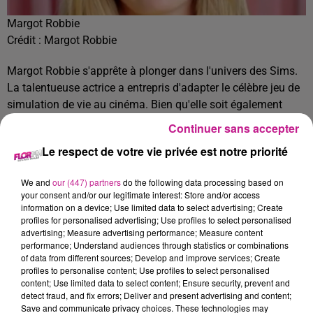
Margot Robbie
Crédit :
Margot Robbie
Margot Robbie s'apprête à plonger dans l'univers des Sims.
La talentueuse actrice a entrepris d'adapter le célèbre jeu de
simulation de vie au cinéma. Bien qu'elle soit également
productrice du film, il reste encore incertain si Margot Robbie
Continuer sans accepter
figurera au casting. Quant au contenu précis du projet, c'est
Le respect de votre vie privée est notre priorité
un mystère pour l'instant. En effet, Les Sims ne dispose pas
d'une trame narrative définie : le joueur est chargé de gérer
We and
our (447) partners
do the following data processing based on
les besoins et de guider les destinées de ses personnages
your consent and/or our legitimate interest: Store and/or access
selon son bon vouloir.
information on a device; Use limited data to select advertising; Create
profiles for personalised advertising; Use profiles to select personalised
TITRES DIFFUSÉS
Voir plus
advertising; Measure advertising performance; Measure content
performance; Understand audiences through statistics or combinations
of data from different sources; Develop and improve services; Create
profiles to personalise content; Use profiles to select personalised
content; Use limited data to select content; Ensure security, prevent and
19h28
19h28
19h25
19h25
19h21
19h21
detect fraud, and fix errors; Deliver and present advertising and content;
Save and communicate privacy choices. These technologies may