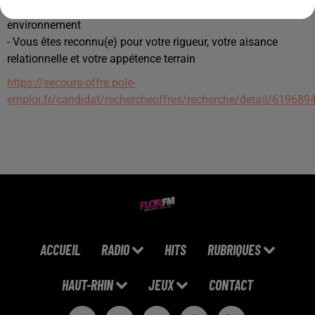
- Vous avez des notions en droit du travail, santé publique et
environnement
- Vous êtes reconnu(e) pour votre rigueur, votre aisance
relationnelle et votre appétence terrain
https://secours-offre.pole-
emploi.fr/candidat/rechercheoffres/recherche/detail/619689
ACCUEIL
RADIO
HITS
RUBRIQUES
HAUT-RHIN
JEUX
CONTACT