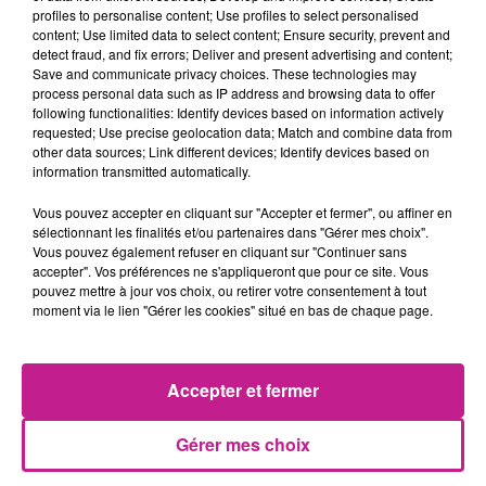
profiles to personalise content; Use profiles to select personalised
- Réaliser / valider les plans de prévention des entreprises
content; Use limited data to select content; Ensure security, prevent and
intervenantes
detect fraud, and fix errors; Deliver and present advertising and content;
- Réaliser des accueils sécurité pour les entreprises
Save and communicate privacy choices. These technologies may
process personal data such as IP address and browsing data to offer
intervenantes
following functionalities: Identify devices based on information actively
- Accompagner les équipes à la rédaction des fiches de
requested; Use precise geolocation data; Match and combine data from
postes SSE
other data sources; Link different devices; Identify devices based on
information transmitted automatically.
- Participer à la rédaction de la documentation HSE
(procédures, mode opératoires')
Vous pouvez accepter en cliquant sur "Accepter et fermer", ou affiner en
- Mettre en place les indicateurs de pilotage et de
sélectionnant les finalités et/ou partenaires dans "Gérer mes choix".
Vous pouvez également refuser en cliquant sur "Continuer sans
performance HSE
accepter". Vos préférences ne s'appliqueront que pour ce site. Vous
- Auditer le fonctionnement du processus
pouvez mettre à jour vos choix, ou retirer votre consentement à tout
- Aider à la préparation de la revue de direction annuelle
moment via le lien "Gérer les cookies" situé en bas de chaque page.
Profil recherché :
- Vous êtes titulaire d'un diplôme de niveau BAC+3 à BAC+5
Accepter et fermer
dans le domaine HSE
- Vous justifiez d'au moins 5 ans d'expériences sur des
Gérer mes choix
fonctions similaires
- Vous connaissez les normes HSE (ISO 14001 et ISO 45001)