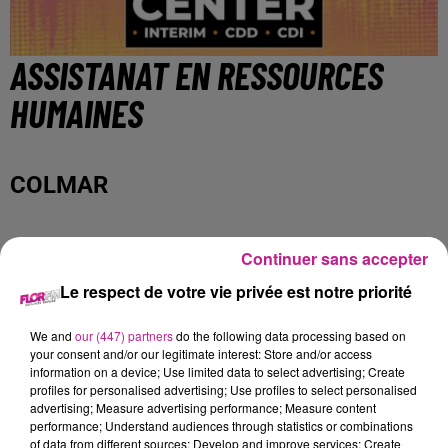
ASSISTANAT EN RESSOURCES
HUMAINES
COLMAR
Nous recherchons actuellement un Chargé de missions HSE
Continuer sans accepter
(h/f) afin d'intervenir auprès de notre client industriel
Le respect de votre vie privée est notre priorité
spécialisé dans le domaine de l'hydrogène. Vous prendrez
en charge les missions suivantes :
We and
our (447) partners
do the following data processing based on
- Prendre connaissance des activités et processus présents
your consent and/or our legitimate interest: Store and/or access
dans l'entreprise
information on a device; Use limited data to select advertising; Create
profiles for personalised advertising; Use profiles to select personalised
- Mise en place du système de management HSE
advertising; Measure advertising performance; Measure content
- Participer à l'évaluation des risques professionnels et à
performance; Understand audiences through statistics or combinations
l'analyse environnementale avec les équipes terrain
of data from different sources; Develop and improve services; Create