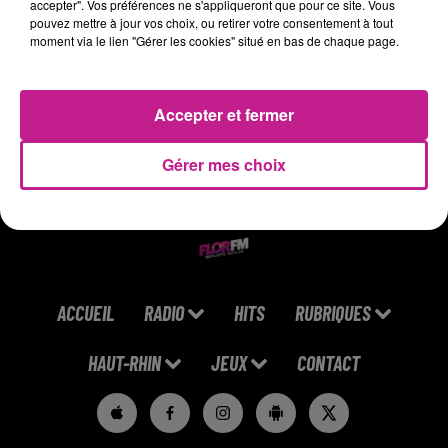
La gestion des vestiaires
accepter". Vos préférences ne s'appliqueront que pour ce site. Vous
pouvez mettre à jour vos choix, ou retirer votre consentement à tout
La saisie des variables sur le progiciel de gestion du temps
moment via le lien "Gérer les cookies" situé en bas de chaque page.
(mise en place des plannings, mise à jour des dossiers)
La mise en œuvre de comptes-rendus d'entretiens
Soutien administratif au quotidien
Accepter et fermer
Poste en semaine, en journée.
Gérer mes choix
ACCUEIL
RADIO
HITS
RUBRIQUES
HAUT-RHIN
JEUX
CONTACT