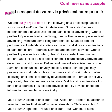
Continuer sans accepter
Le respect de votre vie privée est notre priorité
ASSISTANT ADMINISTRATIF /
We and
our (447) partners
do the following data processing based on
ASSISTANTE ADMINISTRATIVE
your consent and/or our legitimate interest: Store and/or access
information on a device; Use limited data to select advertising; Create
(H/F)
profiles for personalised advertising; Use profiles to select personalised
advertising; Measure advertising performance; Measure content
performance; Understand audiences through statistics or combinations
of data from different sources; Develop and improve services; Create
profiles to personalise content; Use profiles to select personalised
COLMAR
content; Use limited data to select content; Ensure security, prevent and
detect fraud, and fix errors; Deliver and present advertising and content;
Save and communicate privacy choices. These technologies may
https://candidat.francetravail.fr/offres/recherche/detail/18
process personal data such as IP address and browsing data to offer
following functionalities: Identify devices based on information actively
La Clinique du DIACONAT de Colmar recherche dans le cadre
requested; Use precise geolocation data; Match and combine data from
other data sources; Link different devices; Identify devices based on
d'un contrat à durée déterminée, un(e) assistant(e)
information transmitted automatically.
administratif(ve).
Vous pouvez accepter en cliquant sur "Accepter et fermer", ou affiner en
Vous réaliserez les tâches suivantes :
sélectionnant les finalités et/ou partenaires dans "Gérer mes choix".
L'accueil des étudiants
Vous pouvez également refuser en cliquant sur "Continuer sans