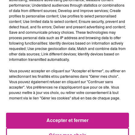
performance; Understand audiences through statistics or combinations
individuelles.
of data from different sources; Develop and improve services; Create
profiles to personalise content; Use profiles to select personalised
Sofitex Experts fonde sa dynamique et son succès sur le
content; Use limited data to select content; Ensure security, prevent and
detect fraud, and fix errors; Deliver and present advertising and content;
professionnalisme de ses équipes, sa forte réactivité et sa
Save and communicate privacy choices. These technologies may
proximité.
process personal data such as IP address and browsing data to offer
following functionalities: Identify devices based on information actively
DESCRIPTION DE L'OFFRE
requested; Use precise geolocation data; Match and combine data from
other data sources; Link different devices; Identify devices based on
Nous recherchons pour notre client basé à COLMAR, un
information transmitted automatically.
Assistant Administratif (H/F).
Vous pouvez accepter en cliquant sur "Accepter et fermer", ou affiner en
sélectionnant les finalités et/ou partenaires dans "Gérer mes choix".
Vous avez pour missions :
Vous pouvez également refuser en cliquant sur "Continuer sans
accepter". Vos préférences ne s'appliqueront que pour ce site. Vous
pouvez mettre à jour vos choix, ou retirer votre consentement à tout
- Le contrôle et la mise à jour de données informatiques,
moment via le lien "Gérer les cookies" situé en bas de chaque page.
- La numérisation, le classement et l'archivage de
documents.
Accepter et fermer
Mission du 06/01/25 au 28/02/25.
35h du lundi au vendredi (8h-12h / 13h-17h + 1 après-midi