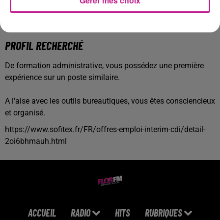
Gérer mes choix
de libre à définir selon besoin du centre).
Rémunération 1930 brut + 13eme mois + prime de présence
+ Tickets restaurants.
PROFIL RECHERCHÉ
De formation administrative, vous possédez une première
expérience sur un poste similaire.
A l'aise avec les outils bureautiques, vous êtes consciencieux
et organisé.
https://www.sofitex.fr/FR/offres-emploi-interim-cdi/detail-
2oi6bhmauh.html
ACCUEIL
RADIO
HITS
RUBRIQUES