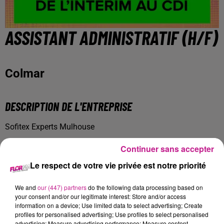
ASSISTANT ADMINISTRATIF (H/F)
Colmar
DESCRIPTION DE L'ENTREPRISE
Sofitex Experts Mulhouse
Continuer sans accepter
Spécialiste dans la délégation et le recrutement d'experts, le
réseau Sofitex exerce ses activités depuis plus de 25 ans et
Le respect de votre vie privée est notre priorité
se positionne actuellement comme l'un des principaux
acteurs transfrontaliers.
We and
our (447) partners
do the following data processing based on
your consent and/or our legitimate interest: Store and/or access
information on a device; Use limited data to select advertising; Create
Sofitex Experts propose aux candidats un suivi de carrière
profiles for personalised advertising; Use profiles to select personalised
personnalisé selon l'évolution de leurs aspirations
advertising; Measure advertising performance; Measure content