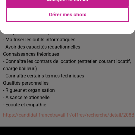
- Saisir les pré plaintes en ligne selon procédure sinistres
Formations et expérience requises
Gérer mes choix
Bac Pro type secrétariat/administratif
Équivalence acquise par expérience
Compétences techniques
- Maîtriser les outils informatiques
- Avoir des capacités rédactionnelles
Connaissances théoriques
- Connaître les contrats de location (entretien courant locatif,
charge bailleur.)
- Connaître certains termes techniques
Qualités personnelles
- Rigueur et organisation
- Aisance relationnelle
- Écoute et empathie
https://candidat.francetravail.fr/offres/recherche/detail/20