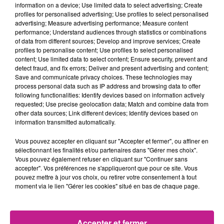
- Accueillir, informer et orienter les visiteurs, ainsi que les
information on a device; Use limited data to select advertising; Create
professionnels ou les entreprises
profiles for personalised advertising; Use profiles to select personalised
advertising; Measure advertising performance; Measure content
- Assurer les relations avec les prestaires externes
performance; Understand audiences through statistics or combinations
2.Traiter les sollicitations et les Bons de Travaux (BT)
of data from different sources; Develop and improve services; Create
- Assurer l'enregistrement et l'affectation des sollicitations et
profiles to personalise content; Use profiles to select personalised
content; Use limited data to select content; Ensure security, prevent and
apporter une réponse de 1er niveau
detect fraud, and fix errors; Deliver and present advertising and content;
- Gestion des sollicitations
Save and communicate privacy choices. These technologies may
- Créer et gérer les Bons de Travaux (BT) jusqu'à la
process personal data such as IP address and browsing data to offer
following functionalities: Identify devices based on information actively
facturation
requested; Use precise geolocation data; Match and combine data from
- Programmer, préparer et vérifier la réalisation des journées
other data sources; Link different devices; Identify devices based on
des correspondants techniques
information transmitted automatically.
- Commander et réserver le matériel pour les intervenants
Vous pouvez accepter en cliquant sur "Accepter et fermer", ou affiner en
auprès du magasin
sélectionnant les finalités et/ou partenaires dans "Gérer mes choix".
3. Assurer la gestion des tâches administratives
Vous pouvez également refuser en cliquant sur "Continuer sans
accepter". Vos préférences ne s'appliqueront que pour ce site. Vous
- Assurer les tâches administratives courantes
pouvez mettre à jour vos choix, ou retirer votre consentement à tout
- Commander les fournitures administratives
moment via le lien "Gérer les cookies" situé en bas de chaque page.
- Organiser la distribution des journaux et des quittances
- Programmer les badges des locataires et assurer la gestion
des clefs
Accepter et fermer