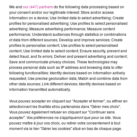
DESCRIPTION DE L'OFFRE
We and
our (447) partners
do the following data processing based on
your consent and/or our legitimate interest: Store and/or access
information on a device; Use limited data to select advertising; Create
Rejoignez une entreprise dynamique et contribuez
profiles for personalised advertising; Use profiles to select personalised
activement à la gestion de son service ADV !
advertising; Measure advertising performance; Measure content
performance; Understand audiences through statistics or combinations
Nous recrutons un assistant ADV (H/F) pour intervenir sur un
of data from different sources; Develop and improve services; Create
site basé à Wattwiller.
profiles to personalise content; Use profiles to select personalised
content; Use limited data to select content; Ensure security, prevent and
💼 VOS PRINCIPALES MISSIONS :
detect fraud, and fix errors; Deliver and present advertising and content;
Save and communicate privacy choices. These technologies may
Rédiger les offres dans le cadre d’installations neuves
process personal data such as IP address and browsing data to offer
et de maintenances (SAGE)
following functionalities: Identify devices based on information actively
requested; Use precise geolocation data; Match and combine data from
Établir les devis de pièces détachées et renseigner les
other data sources; Link different devices; Identify devices based on
information transmitted automatically.
clients sur les références
Déterminer les prix de vente selon la politique tarifaire
Vous pouvez accepter en cliquant sur "Accepter et fermer", ou affiner en
sélectionnant les finalités et/ou partenaires dans "Gérer mes choix".
et le transport
Vous pouvez également refuser en cliquant sur "Continuer sans
accepter". Vos préférences ne s'appliqueront que pour ce site. Vous
Éditer les bons de préparation et de livraison
pouvez mettre à jour vos choix, ou retirer votre consentement à tout
moment via le lien "Gérer les cookies" situé en bas de chaque page.
Consulter les fournisseurs et assurer le suivi des offres