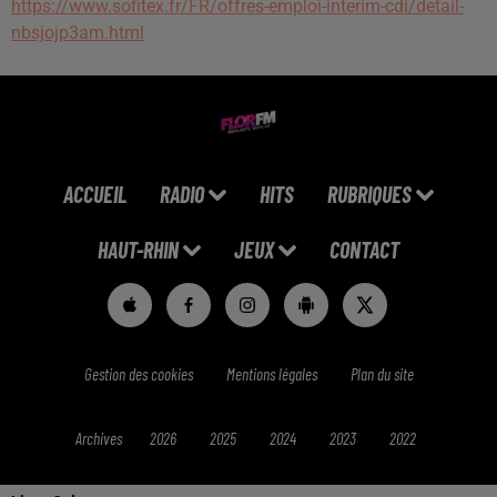
https://www.sofitex.fr/FR/offres-emploi-interim-cdi/detail-
nbsjojp3am.html
ACCUEIL
RADIO
HITS
RUBRIQUES
HAUT-RHIN
JEUX
CONTACT
Gestion des cookies
Mentions légales
Plan du site
Archives
2026
2025
2024
2023
2022