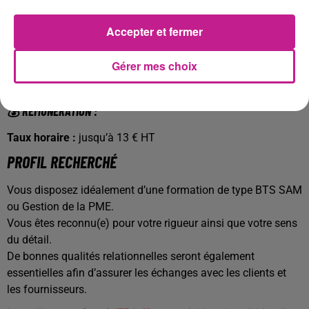
Maintenir à jour la base de données des références
produits
Accepter et fermer
🕒 C
ONDITIONS DE TRAVAIL :
Gérer mes choix
Contrat :
Mission intérim de 3 mois
Démarrage :
Dès que possible
💰 RÉMUNÉRATION :
Taux horaire :
jusqu’à 13 € HT
PROFIL RECHERCHÉ
Vous disposez idéalement d’une formation de type BTS SAM
ou Gestion de la PME.
Vous êtes reconnu(e) pour votre rigueur ainsi que votre sens
du détail.
De bonnes qualités relationnelles seront également
essentielles afin d’assurer les échanges avec les clients et
les fournisseurs.