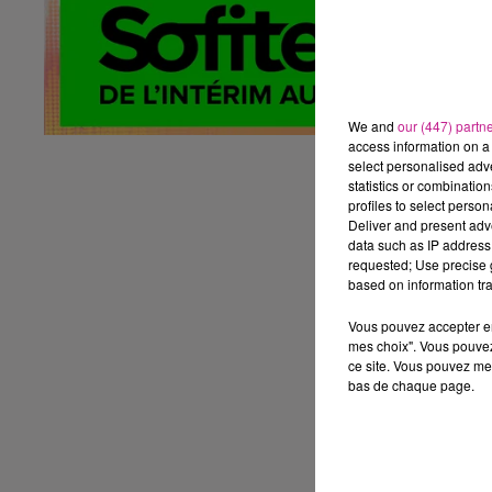
Vo
No
Vo
- 
We and
our (447) partn
- 
access information on a 
- 
select personalised ad
- 
statistics or combinatio
profiles to select person
- 
Deliver and present adv
data such as IP address 
Le
requested; Use precise g
Vo
based on information tra
Vo
Vous pouvez accepter en 
Ho
mes choix". Vous pouvez
Po
ce site. Vous pouvez met
bas de chaque page.
Du
Ré
De
ht