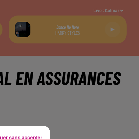
Live :
Colmar
Dance No More
HARRY STYLES
AL EN ASSURANCES
uer sans accepter