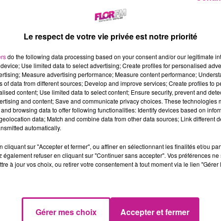
us appréciez le contact client et la précision dans la gestion ad
us sommes à la recherche d'un(e) Assistant commercial en Ass
s missions principales
Le respect de votre vie privée est notre priorité
Gérer et mettre à jour les contrats d'assurance
ers
do the following data processing based on your consent and/or our legitimate int
Ouvrir et suivre les dossiers sinistres
device; Use limited data to select advertising; Create profiles for personalised adver
Planifier les rendez-vous et organiser les plannings
vertising; Measure advertising performance; Measure content performance; Unders
Identifier les besoins des clients et y répondre
ns of data from different sources; Develop and improve services; Create profiles to 
alised content; Use limited data to select content; Ensure security, prevent and detect
Présenter et proposer des contrats adaptés
ertising and content; Save and communicate privacy choices. These technologies
and browsing data to offer following functionalities: Identify devices based on infor
 profil recherché
eolocation data; Match and combine data from other data sources; Link different de
us possédez un BTS en assurance (obligatoire)
nsmitted automatically.
us justifiez d'une expérience de 2 ans sur un poste similaire
cliquant sur "Accepter et fermer", ou affiner en sélectionnant les finalités et/ou pa
raire du poste
 également refuser en cliquant sur "Continuer sans accepter". Vos préférences ne 
ste à mi-temps, 20h hebdomadaire
tre à jour vos choix, ou retirer votre consentement à tout moment via le lien "Gérer 
 lundi au vendredi de 9h à 12h et de 14h à 18h
munération
 13 à 15€ selon profil
Gérer mes choix
Accepter et fermer
tps://candidat.francetravail.fr/offres/recherche/detail/204RXH