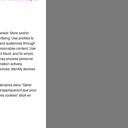
ministrative ?
urances H/F.
erest: Store and/or
tising; Use profiles to
tand audiences through
personalise content; Use
 fraud, and fix errors;
 may process personal
mation actively
vices; Identify devices
rtenaires dans "Gérer
s'appliqueront que pour
les cookies" situé en
N