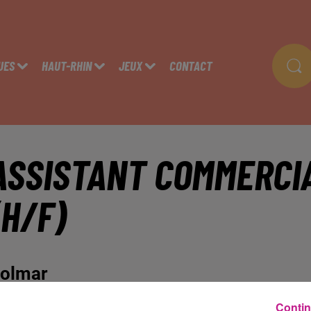
UES
HAUT-RHIN
JEUX
CONTACT
ASSISTANT COMMERCI
(H/F)
olmar
Contin