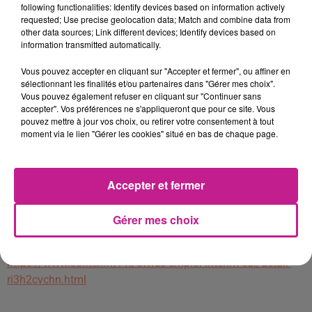
following functionalities: Identify devices based on information actively
Mission longue durée à pourvoir dès maintenant.
requested; Use precise geolocation data; Match and combine data from
other data sources; Link different devices; Identify devices based on
35h du lundi au vendredi (8h30-12h / 13h-16h30).
information transmitted automatically.
Rémunération 1850€ brut.
Vous pouvez accepter en cliquant sur "Accepter et fermer", ou affiner en
PROFIL RECHERCHÉ
sélectionnant les finalités et/ou partenaires dans "Gérer mes choix".
Vous pouvez également refuser en cliquant sur "Continuer sans
De formation supérieure en Comptabilité / Gestion /
accepter". Vos préférences ne s'appliqueront que pour ce site. Vous
pouvez mettre à jour vos choix, ou retirer votre consentement à tout
Secrétariat, vous possédez une première expérience sur un
moment via le lien "Gérer les cookies" situé en bas de chaque page.
poste similaire.
A l'aise avec les outils informatiques, vous possédez des
Accepter et fermer
notions comptables.
Gérer mes choix
Doté d'un bon relationnel, vous êtes autonome, rigoureux,
dynamique et possédez un bon esprit d'équipe et d'initiative.
https://www.sofitex.fr/FR/offres-emploi-interim-cdi/detail-
ri3h2cvchn.html