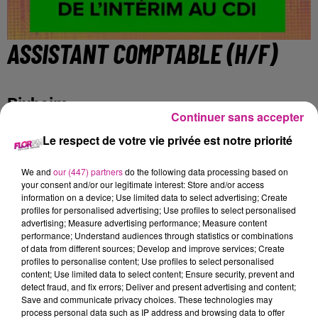
ASSISTANT COMPTABLE (H/F)
Rixheim
Continuer sans accepter
Le respect de votre vie privée est notre priorité
Nous recherchons pour notre client sur Rixheim, un Assistant
comptable (H/F).
We and
our (447) partners
do the following data processing based on
your consent and/or our legitimate interest: Store and/or access
information on a device; Use limited data to select advertising; Create
Vous avez pour missions :
profiles for personalised advertising; Use profiles to select personalised
advertising; Measure advertising performance; Measure content
- La facturation,
performance; Understand audiences through statistics or combinations
of data from different sources; Develop and improve services; Create
- Le contrôle et la saisie de données informatiques,
profiles to personalise content; Use profiles to select personalised
- Le lancement et le suivi de procédures informatiques,
content; Use limited data to select content; Ensure security, prevent and
- Le traitement des appels téléphoniques et mails liés à la
detect fraud, and fix errors; Deliver and present advertising and content;
Save and communicate privacy choices. These technologies may
facturation.
process personal data such as IP address and browsing data to offer