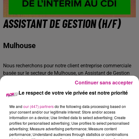
ASSISTANT DE GESTION (H/F)
Mulhouse
Nous recherchons pour notre client entreprise commerciale
basée sur le secteur de Mulhouse, un Assistant de Gestion
(H/F).
Continuer sans accepter
Rattaché au Contrôle de Gestion, vous avez pour missions :
Le respect de votre vie privée est notre priorité
- Assurer le suivi des Accords de Coopérations Commerciales
We and
our (447) partners
do the following data processing based on
your consent and/or our legitimate interest: Store and/or access
(gestion des provisions, comptabilisation des factures,
information on a device; Use limited data to select advertising; Create
relances...),
profiles for personalised advertising; Use profiles to select personalised
- Assurer le contrôle des données comptables en lien avec la
advertising; Measure advertising performance; Measure content
performance; Understand audiences through statistics or combinations
comptabilité,