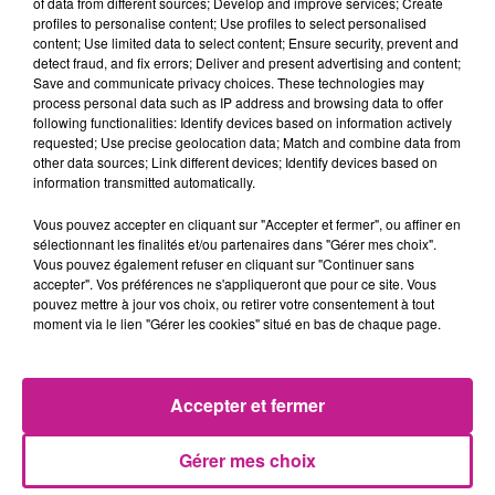
of data from different sources; Develop and improve services; Create
- Analyser les chiffres d'affaires en lien avec le service
profiles to personalise content; Use profiles to select personalised
commercial,
content; Use limited data to select content; Ensure security, prevent and
detect fraud, and fix errors; Deliver and present advertising and content;
- Assurer le suivi des litiges liés aux Accords de Coopérations
Save and communicate privacy choices. These technologies may
Commerciales en lien avec les opérationnels,
process personal data such as IP address and browsing data to offer
- Répondre aux demandes de soldes et d'audit,
following functionalities: Identify devices based on information actively
requested; Use precise geolocation data; Match and combine data from
- Préparer les différentes analyses dans le cadre des
other data sources; Link different devices; Identify devices based on
prévisions.
information transmitted automatically.
Vous pouvez accepter en cliquant sur "Accepter et fermer", ou affiner en
Mission de 3 mois avec possibilité de renouvellement.
sélectionnant les finalités et/ou partenaires dans "Gérer mes choix".
Temps plein, rémunération au Smic + 13ème mois + Tickets
Vous pouvez également refuser en cliquant sur "Continuer sans
restaurants.
accepter". Vos préférences ne s'appliqueront que pour ce site. Vous
pouvez mettre à jour vos choix, ou retirer votre consentement à tout
PROFIL RECHERCHÉ
moment via le lien "Gérer les cookies" situé en bas de chaque page.
De formation supérieure en Comptabilité / Contrôle de
Gestion, vous avez une première expérience en contrôle de
Accepter et fermer
gestion commercial.
Gérer mes choix
A l'aise avec les outils informatiques notamment Excel, des