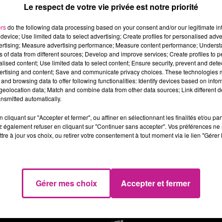
 sein du service ADV, vos missions seront :
Le respect de votre vie privée est notre priorité
L'enregistrement des commandes et de leur suivi
ers
do the following data processing based on your consent and/or our legitimate int
La gestion des bases de données clients--
device; Use limited data to select advertising; Create profiles for personalised adver
vertising; Measure advertising performance; Measure content performance; Unders
L'analyse des contrats de vente
ns of data from different sources; Develop and improve services; Create profiles to 
Le traitement des litiges Issu(e) d'une formation dans l'administr
alised content; Use limited data to select content; Ensure security, prevent and detect
emière expérience dans le domaine.
ertising and content; Save and communicate privacy choices. These technologies
and browsing data to offer following functionalities: Identify devices based on infor
tre organisation, votre autonomie et votre rigueur sont des atou
eolocation data; Match and combine data from other data sources; Link different de
fice est nécessaire.
nsmitted automatically.
cliquant sur "Accepter et fermer", ou affiner en sélectionnant les finalités et/ou pa
 également refuser en cliquant sur "Continuer sans accepter". Vos préférences ne 
tps://candidat.pole-emploi.fr/offres/recherche/detail/161GTFX
tre à jour vos choix, ou retirer votre consentement à tout moment via le lien "Gérer 
Gérer mes choix
Accepter et fermer