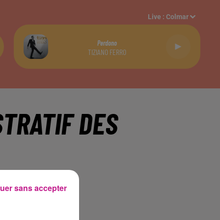
Live :
Colmar
Perdono
TIZIANO FERRO
STRATIF DES
uer sans accepter