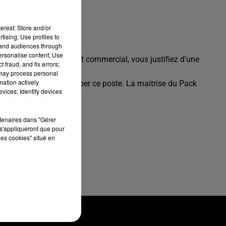
erest: Store and/or
tising; Use profiles to
tand audiences through
personalise content; Use
atif ou dans l'assistanat commercial, vous justifiez d'une
 fraud, and fix errors;
 may process personal
mation actively
ts essentiels pour occuper ce poste. La maitrise du Pack
vices; Identify devices
rtenaires dans "Gérer
s'appliqueront que pour
les cookies" situé en