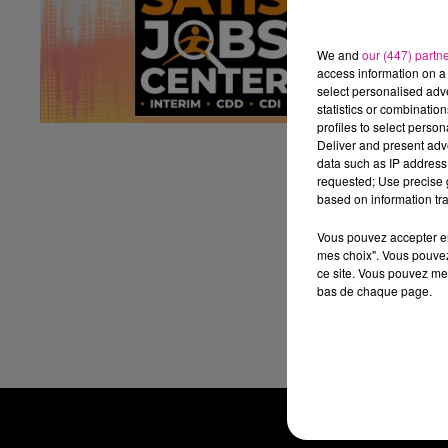
Au
- 
We and
our (447) partn
- 
access information on a 
select personalised ad
- 
statistics or combinatio
- 
profiles to select person
pr
Deliver and present adv
data such as IP address 
Vo
requested; Use precise g
Of
based on information tra
Vous pouvez accepter en 
mes choix". Vous pouvez
ht
ce site. Vous pouvez met
bas de chaque page.