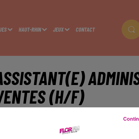
UES
HAUT-RHIN
JEUX
CONTACT
ASSISTANT(E) ADMINI
VENTES (H/F)
Contin
UNINGUE