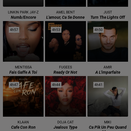
LINKIN PARK JAY-Z
AMEL BENT
JUST
Numb/encore
L'amour, Ca Se Donne
Turn The Lights Off
4h57
4h57
4h53
4h53
4h50
4h50
MENTISSA
FUGEES
AMIR
Fais Gaffe A Toi
Ready Or Not
A L'imparfaite
4h47
4h47
4h44
4h44
4h41
4h41
KLAAN
DOJA CAT
MIKI
Cafe Con Ron
Jealous Type
Ca Pik Un Peu Quand