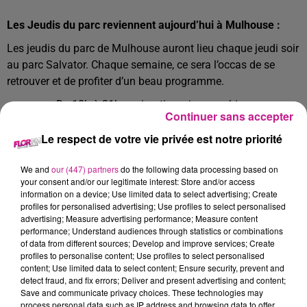
Les Jeudis du parc reviennent aujourd’hui à Mulhouse :
Les jeudis du parc de Mulhouse auront lieu chaque jeudi soir
au parc Salvator. Chaque semaine, ce sera l’occas de se
retrouver et de profiter d’un beau programme.
De 18h à 21h : animations, jeux, ambiance
Continuer sans accepter
musicale et restauration
Le respect de votre vie privée est notre priorité
À partir de 19h30 : concerts ou spectacles
Pour finir : projection d'un film en plein air
We and
our (447) partners
do the following data processing based on
📅 : Chaque jeudi à partir de 18h
your consent and/or our legitimate interest: Store and/or access
information on a device; Use limited data to select advertising; Create
📍 : Parc Salvator Mulhouse
profiles for personalised advertising; Use profiles to select personalised
advertising; Measure advertising performance; Measure content
L’événement est gratuit.
performance; Understand audiences through statistics or combinations
of data from different sources; Develop and improve services; Create
Attention : Le jeudi 9 juillet rendez-vous sur la Promenade
profiles to personalise content; Use profiles to select personalised
des 4 saisons pour un jeudi du parc délocalisé en raison de
content; Use limited data to select content; Ensure security, prevent and
Scènes de rues.
detect fraud, and fix errors; Deliver and present advertising and content;
Save and communicate privacy choices. These technologies may
process personal data such as IP address and browsing data to offer