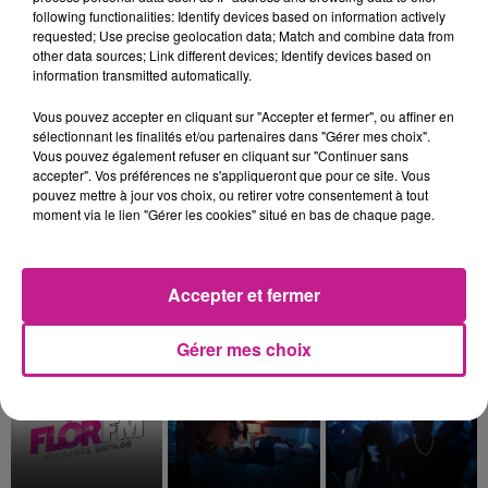
following functionalities: Identify devices based on information actively
Afterwork à Colmar ce soir :
requested; Use precise geolocation data; Match and combine data from
other data sources; Link different devices; Identify devices based on
RDV au Mannala Pils ce soir! L'incontournable bar du centre
information transmitted automatically.
ville de Colmar vous attend pour venir profiter des tarifs
Vous pouvez accepter en cliquant sur "Accepter et fermer", ou affiner en
réduits, d’amuse bouches, des tartes flambées et d’un
sélectionnant les finalités et/ou partenaires dans "Gérer mes choix".
concert Live by Nico !
Il y a toujours une belle ambiance au
Vous pouvez également refuser en cliquant sur "Continuer sans
Mannala Pils. Emeline, Fabrizio et toute l’équipe vous
accepter". Vos préférences ne s'appliqueront que pour ce site. Vous
pouvez mettre à jour vos choix, ou retirer votre consentement à tout
attendent nombreux ce soir !
moment via le lien "Gérer les cookies" situé en bas de chaque page.
📅 : Jeudi 02 juillet à partir de 19h
📍 :
Mannala Pils de Colmar
Accepter et fermer
TITRES DIFFUSÉS
Voir plus
Gérer mes choix
5h06
5h06
5h03
5h03
5h00
5h00